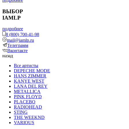
подробнее
ВЫБОР
IAMLP
подробнее
8 (800) 700-41-98
mail@iamlp.ru
Телеграмм
Вконтакте
назад
Все артисты
DEPECHE MODE
HANS ZIMMER
KANYE WEST
LANA DEL REY
METALLICA
PINK FLOYD
PLACEBO
RADIOHEAD
STING
THE WEEKND
VARIOUS