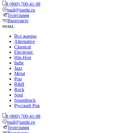
8 (800) 700-41-98
mail@iamlp.ru
Телеграмм
Вконтакте
назад
Все жанры
Alternative
Classical
Electronic
Hip-Hop
Indie
Jazz
Metal
Pop
R&B
Rock
Soul
Soundtrack
Русский Рок
8 (800) 700-41-98
mail@iamlp.ru
Телеграмм
Вконтакте