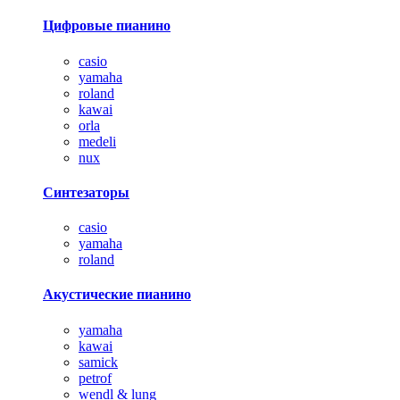
Цифровые пианино
casio
yamaha
roland
kawai
orla
medeli
nux
Синтезаторы
casio
yamaha
roland
Акустические пианино
yamaha
kawai
samick
petrof
wendl & lung