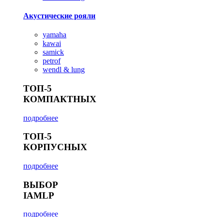
Акустические рояли
yamaha
kawai
samick
petrof
wendl & lung
ТОП-5
КОМПАКТНЫХ
подробнее
ТОП-5
КОРПУСНЫХ
подробнее
ВЫБОР
IAMLP
подробнее