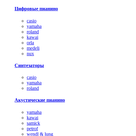
Цифровые пианино
casio
yamaha
roland
kawai
orla
medeli
nux
Синтезаторы
casio
yamaha
roland
Акустические пианино
yamaha
kawai
samick
petrof
wendl & lung