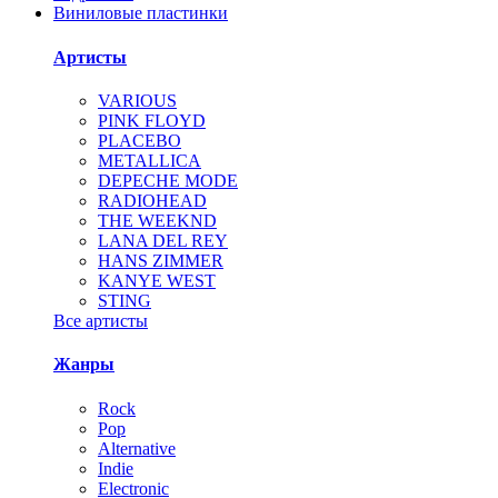
Виниловые пластинки
Артисты
VARIOUS
PINK FLOYD
PLACEBO
METALLICA
DEPECHE MODE
RADIOHEAD
THE WEEKND
LANA DEL REY
HANS ZIMMER
KANYE WEST
STING
Все артисты
Жанры
Rock
Pop
Alternative
Indie
Electronic