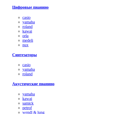
Цифровые пианино
casio
yamaha
roland
kawai
orla
medeli
nux
Синтезаторы
casio
yamaha
roland
Акустические пианино
yamaha
kawai
samick
petrof
wendl & lung