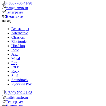
8 (800) 700-41-98
mail@iamlp.ru
Телеграмм
Вконтакте
назад
Все жанры
Alternative
Classical
Electronic
Hip-Hop
Indie
Jazz
Metal
Pop
R&B
Rock
Soul
Soundtrack
Русский Рок
8 (800) 700-41-98
mail@iamlp.ru
Телеграмм
Вконтакте