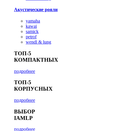
Акустические рояли
yamaha
kawai
samick
petrof
wendl & lung
ТОП-5
КОМПАКТНЫХ
подробнее
ТОП-5
КОРПУСНЫХ
подробнее
ВЫБОР
IAMLP
подробнее