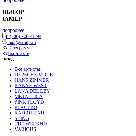
подробнее
ВЫБОР
IAMLP
подробнее
8 (800) 700-41-98
mail@iamlp.ru
Телеграмм
Вконтакте
назад
Все артисты
DEPECHE MODE
HANS ZIMMER
KANYE WEST
LANA DEL REY
METALLICA
PINK FLOYD
PLACEBO
RADIOHEAD
STING
THE WEEKND
VARIOUS