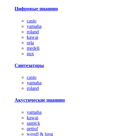
Цифровые пианино
casio
yamaha
roland
kawai
orla
medeli
nux
Синтезаторы
casio
yamaha
roland
Акустические пианино
yamaha
kawai
samick
petrof
wendl & lung