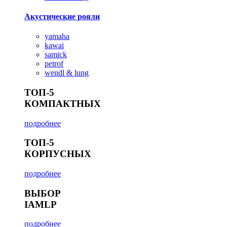
Акустические рояли
yamaha
kawai
samick
petrof
wendl & lung
ТОП-5
КОМПАКТНЫХ
подробнее
ТОП-5
КОРПУСНЫХ
подробнее
ВЫБОР
IAMLP
подробнее