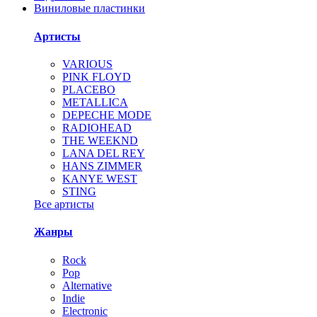
Виниловые пластинки
Артисты
VARIOUS
PINK FLOYD
PLACEBO
METALLICA
DEPECHE MODE
RADIOHEAD
THE WEEKND
LANA DEL REY
HANS ZIMMER
KANYE WEST
STING
Все артисты
Жанры
Rock
Pop
Alternative
Indie
Electronic