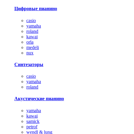
Цифровые пианино
casio
yamaha
roland
kawai
orla
medeli
nux
Синтезаторы
casio
yamaha
roland
Акустические пианино
yamaha
kawai
samick
petrof
wendl & lung