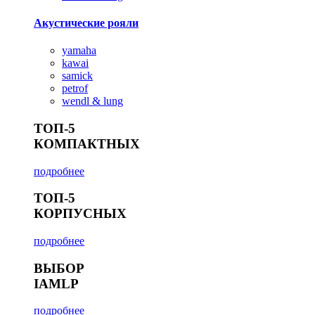
Акустические рояли
yamaha
kawai
samick
petrof
wendl & lung
ТОП-5
КОМПАКТНЫХ
подробнее
ТОП-5
КОРПУСНЫХ
подробнее
ВЫБОР
IAMLP
подробнее