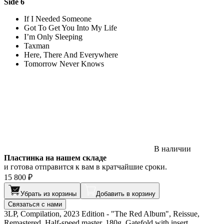
Side 6
If I Needed Someone
Got To Get You Into My Life
I’m Only Sleeping
Taxman
Here, There And Everywhere
Tomorrow Never Knows
В наличии
Пластинка на нашем складе
и готова отправится к вам в кратчайшие сроки.
15 800 ₽
Убрать из корзины
Добавить в корзину
Связаться с нами
3LP, Compilation, 2023 Edition - "The Red Album", Reissue,
Remastered, Half-speed master, 180g, Gatefold with insert