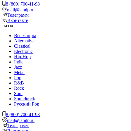
8 (800) 700-41-98
mail@iamlp.ru
Телеграмм
Вконтакте
назад
Все жанры
Alternative
Classical
Electronic
Hip-Hop
Indie
Jazz
Metal
Pop
R&B
Rock
Soul
Soundtrack
Русский Рок
8 (800) 700-41-98
mail@iamlp.ru
Телеграмм
Вконтакте