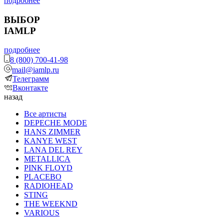
подробнее
ВЫБОР
IAMLP
подробнее
8 (800) 700-41-98
mail@iamlp.ru
Телеграмм
Вконтакте
назад
Все артисты
DEPECHE MODE
HANS ZIMMER
KANYE WEST
LANA DEL REY
METALLICA
PINK FLOYD
PLACEBO
RADIOHEAD
STING
THE WEEKND
VARIOUS