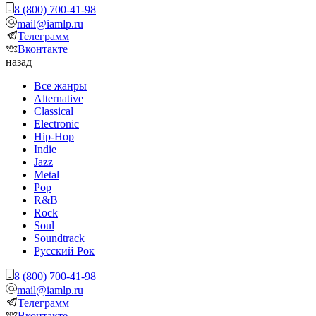
8 (800) 700-41-98
mail@iamlp.ru
Телеграмм
Вконтакте
назад
Все жанры
Alternative
Classical
Electronic
Hip-Hop
Indie
Jazz
Metal
Pop
R&B
Rock
Soul
Soundtrack
Русский Рок
8 (800) 700-41-98
mail@iamlp.ru
Телеграмм
Вконтакте