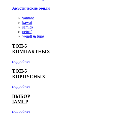
Акустические рояли
yamaha
kawai
samick
petrof
wendl & lung
ТОП-5
КОМПАКТНЫХ
подробнее
ТОП-5
КОРПУСНЫХ
подробнее
ВЫБОР
IAMLP
подробнее