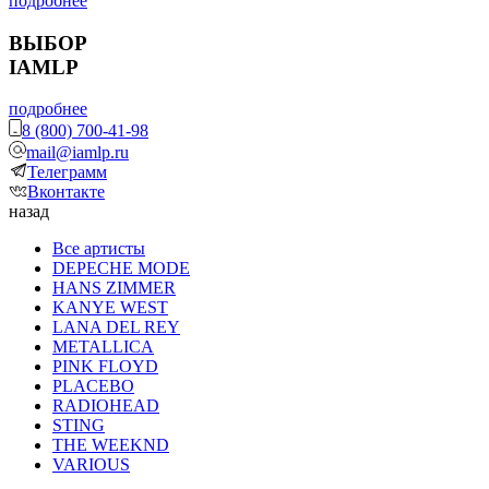
подробнее
ВЫБОР
IAMLP
подробнее
8 (800) 700-41-98
mail@iamlp.ru
Телеграмм
Вконтакте
назад
Все артисты
DEPECHE MODE
HANS ZIMMER
KANYE WEST
LANA DEL REY
METALLICA
PINK FLOYD
PLACEBO
RADIOHEAD
STING
THE WEEKND
VARIOUS