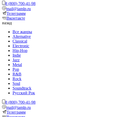
8 (800) 700-41-98
mail@iamlp.ru
Телеграмм
Вконтакте
назад
Все жанры
Alternative
Classical
Electronic
Hip-Hop
Indie
Jazz
Metal
Pop
R&B
Rock
Soul
Soundtrack
Русский Рок
8 (800) 700-41-98
mail@iamlp.ru
Телеграмм
Вконтакте