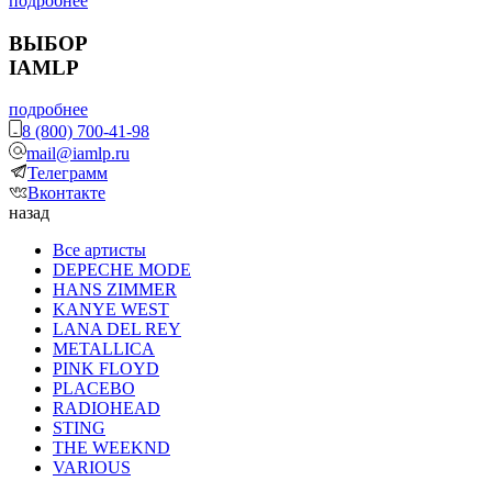
подробнее
ВЫБОР
IAMLP
подробнее
8 (800) 700-41-98
mail@iamlp.ru
Телеграмм
Вконтакте
назад
Все артисты
DEPECHE MODE
HANS ZIMMER
KANYE WEST
LANA DEL REY
METALLICA
PINK FLOYD
PLACEBO
RADIOHEAD
STING
THE WEEKND
VARIOUS