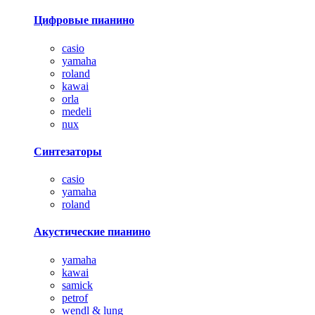
Цифровые пианино
casio
yamaha
roland
kawai
orla
medeli
nux
Синтезаторы
casio
yamaha
roland
Акустические пианино
yamaha
kawai
samick
petrof
wendl & lung