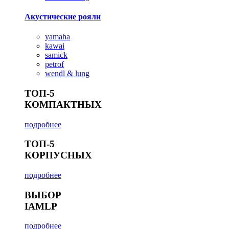
Акустические рояли
yamaha
kawai
samick
petrof
wendl & lung
ТОП-5
КОМПАКТНЫХ
подробнее
ТОП-5
КОРПУСНЫХ
подробнее
ВЫБОР
IAMLP
подробнее