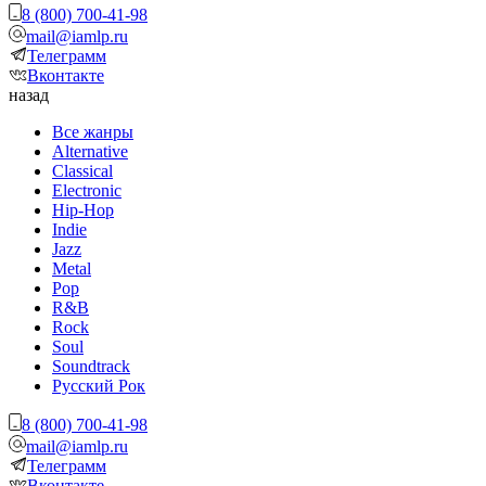
8 (800) 700-41-98
mail@iamlp.ru
Телеграмм
Вконтакте
назад
Все жанры
Alternative
Classical
Electronic
Hip-Hop
Indie
Jazz
Metal
Pop
R&B
Rock
Soul
Soundtrack
Русский Рок
8 (800) 700-41-98
mail@iamlp.ru
Телеграмм
Вконтакте