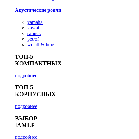
Акустические рояли
yamaha
kawai
samick
petrof
wendl & lung
ТОП-5
КОМПАКТНЫХ
подробнее
ТОП-5
КОРПУСНЫХ
подробнее
ВЫБОР
IAMLP
подробнее