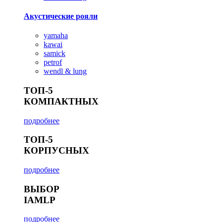
Акустические рояли
yamaha
kawai
samick
petrof
wendl & lung
ТОП-5
КОМПАКТНЫХ
подробнее
ТОП-5
КОРПУСНЫХ
подробнее
ВЫБОР
IAMLP
подробнее