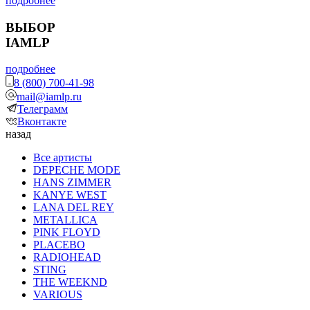
подробнее
ВЫБОР
IAMLP
подробнее
8 (800) 700-41-98
mail@iamlp.ru
Телеграмм
Вконтакте
назад
Все артисты
DEPECHE MODE
HANS ZIMMER
KANYE WEST
LANA DEL REY
METALLICA
PINK FLOYD
PLACEBO
RADIOHEAD
STING
THE WEEKND
VARIOUS