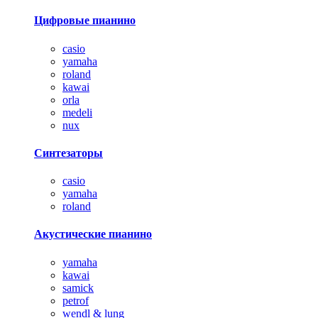
Цифровые пианино
casio
yamaha
roland
kawai
orla
medeli
nux
Синтезаторы
casio
yamaha
roland
Акустические пианино
yamaha
kawai
samick
petrof
wendl & lung