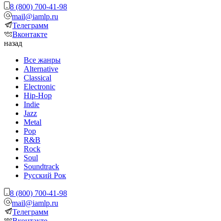
8 (800) 700-41-98
mail@iamlp.ru
Телеграмм
Вконтакте
назад
Все жанры
Alternative
Classical
Electronic
Hip-Hop
Indie
Jazz
Metal
Pop
R&B
Rock
Soul
Soundtrack
Русский Рок
8 (800) 700-41-98
mail@iamlp.ru
Телеграмм
Вконтакте