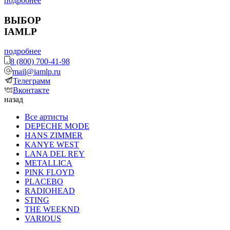
подробнее
ВЫБОР
IAMLP
подробнее
8 (800) 700-41-98
mail@iamlp.ru
Телеграмм
Вконтакте
назад
Все артисты
DEPECHE MODE
HANS ZIMMER
KANYE WEST
LANA DEL REY
METALLICA
PINK FLOYD
PLACEBO
RADIOHEAD
STING
THE WEEKND
VARIOUS