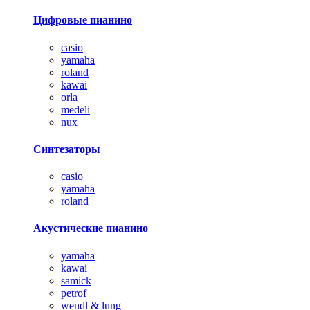
Цифровые пианино
casio
yamaha
roland
kawai
orla
medeli
nux
Синтезаторы
casio
yamaha
roland
Акустические пианино
yamaha
kawai
samick
petrof
wendl & lung