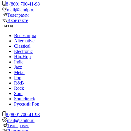
8 (800) 700-41-98
mail@iamlp.ru
Телеграмм
Вконтакте
назад
Все жанры
Alternative
Classical
Electronic
Hip-Hop
Indie
Jazz
Metal
Pop
R&B
Rock
Soul
Soundtrack
Русский Рок
8 (800) 700-41-98
mail@iamlp.ru
Телеграмм
Вконтакте