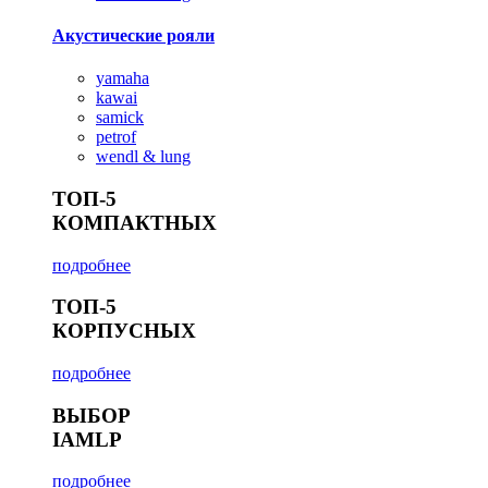
Акустические рояли
yamaha
kawai
samick
petrof
wendl & lung
ТОП-5
КОМПАКТНЫХ
подробнее
ТОП-5
КОРПУСНЫХ
подробнее
ВЫБОР
IAMLP
подробнее