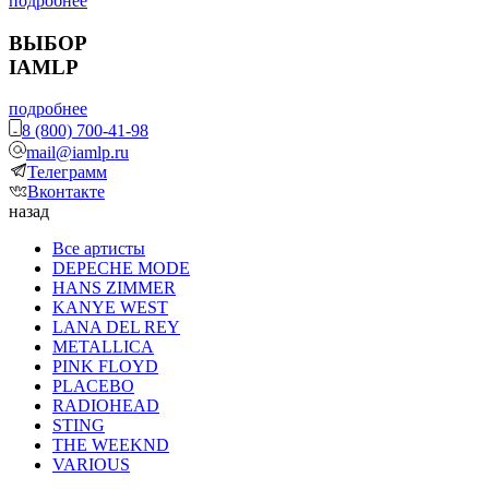
подробнее
ВЫБОР
IAMLP
подробнее
8 (800) 700-41-98
mail@iamlp.ru
Телеграмм
Вконтакте
назад
Все артисты
DEPECHE MODE
HANS ZIMMER
KANYE WEST
LANA DEL REY
METALLICA
PINK FLOYD
PLACEBO
RADIOHEAD
STING
THE WEEKND
VARIOUS