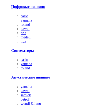
Цифровые пианино
casio
yamaha
roland
kawai
orla
medeli
nux
Синтезаторы
casio
yamaha
roland
Акустические пианино
yamaha
kawai
samick
petrof
wendl & lung