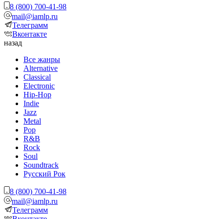
8 (800) 700-41-98
mail@iamlp.ru
Телеграмм
Вконтакте
назад
Все жанры
Alternative
Classical
Electronic
Hip-Hop
Indie
Jazz
Metal
Pop
R&B
Rock
Soul
Soundtrack
Русский Рок
8 (800) 700-41-98
mail@iamlp.ru
Телеграмм
Вконтакте