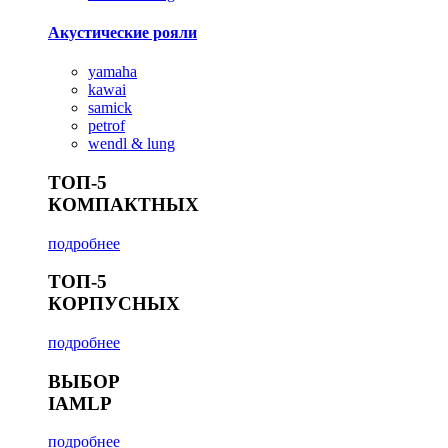
Акустические рояли
yamaha
kawai
samick
petrof
wendl & lung
ТОП-5
КОМПАКТНЫХ
подробнее
ТОП-5
КОРПУСНЫХ
подробнее
ВЫБОР
IAMLP
подробнее