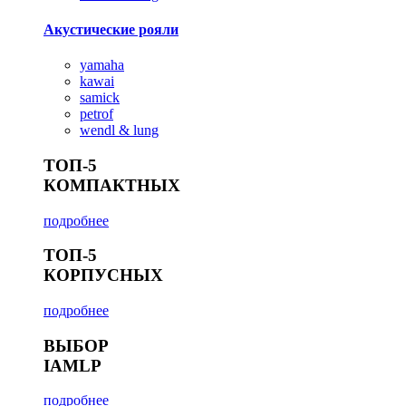
Акустические рояли
yamaha
kawai
samick
petrof
wendl & lung
ТОП-5
КОМПАКТНЫХ
подробнее
ТОП-5
КОРПУСНЫХ
подробнее
ВЫБОР
IAMLP
подробнее