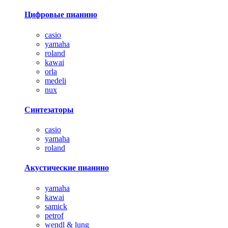
Цифровые пианино
casio
yamaha
roland
kawai
orla
medeli
nux
Синтезаторы
casio
yamaha
roland
Акустические пианино
yamaha
kawai
samick
petrof
wendl & lung