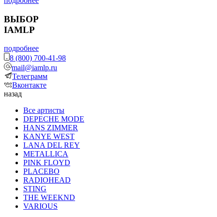
подробнее
ВЫБОР
IAMLP
подробнее
8 (800) 700-41-98
mail@iamlp.ru
Телеграмм
Вконтакте
назад
Все артисты
DEPECHE MODE
HANS ZIMMER
KANYE WEST
LANA DEL REY
METALLICA
PINK FLOYD
PLACEBO
RADIOHEAD
STING
THE WEEKND
VARIOUS