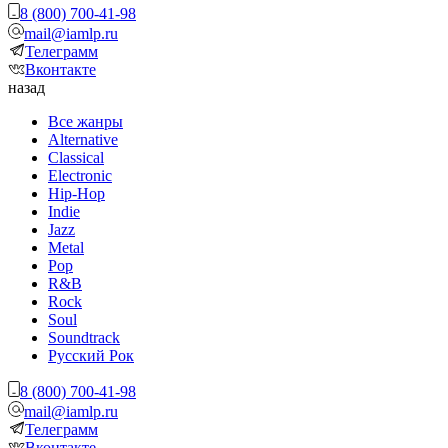
8 (800) 700-41-98
mail@iamlp.ru
Телеграмм
Вконтакте
назад
Все жанры
Alternative
Classical
Electronic
Hip-Hop
Indie
Jazz
Metal
Pop
R&B
Rock
Soul
Soundtrack
Русский Рок
8 (800) 700-41-98
mail@iamlp.ru
Телеграмм
Вконтакте