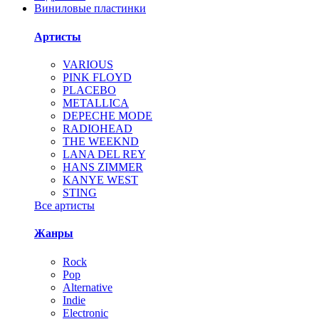
Виниловые пластинки
Артисты
VARIOUS
PINK FLOYD
PLACEBO
METALLICA
DEPECHE MODE
RADIOHEAD
THE WEEKND
LANA DEL REY
HANS ZIMMER
KANYE WEST
STING
Все артисты
Жанры
Rock
Pop
Alternative
Indie
Electronic