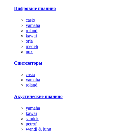
Цифровые пианино
casio
yamaha
roland
kawai
orla
medeli
nux
Синтезаторы
casio
yamaha
roland
Акустические пианино
yamaha
kawai
samick
petrof
wendl & lung