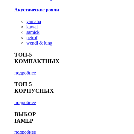
Акустические рояли
yamaha
kawai
samick
petrof
wendl & lung
ТОП-5
КОМПАКТНЫХ
подробнее
ТОП-5
КОРПУСНЫХ
подробнее
ВЫБОР
IAMLP
подробнее