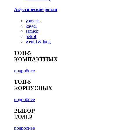
Акустические рояли
yamaha
kawai
samick
petrof
wendl & lung
ТОП-5
КОМПАКТНЫХ
подробнее
ТОП-5
КОРПУСНЫХ
подробнее
ВЫБОР
IAMLP
подробнее