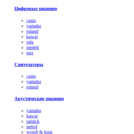
Цифровые пианино
casio
yamaha
roland
kawai
orla
medeli
nux
Синтезаторы
casio
yamaha
roland
Акустические пианино
yamaha
kawai
samick
petrof
wendl & lung