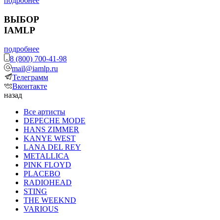
подробнее
ВЫБОР
IAMLP
подробнее
8 (800) 700-41-98
mail@iamlp.ru
Телеграмм
Вконтакте
назад
Все артисты
DEPECHE MODE
HANS ZIMMER
KANYE WEST
LANA DEL REY
METALLICA
PINK FLOYD
PLACEBO
RADIOHEAD
STING
THE WEEKND
VARIOUS