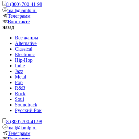
8 (800) 700-41-98
mail@iamlp.ru
Телеграмм
Вконтакте
назад
Все жанры
Alternative
Classical
Electronic
Hip-Hop
Indie
Jazz
Metal
Pop
R&B
Rock
Soul
Soundtrack
Русский Рок
8 (800) 700-41-98
mail@iamlp.ru
Телеграмм
Вконтакте