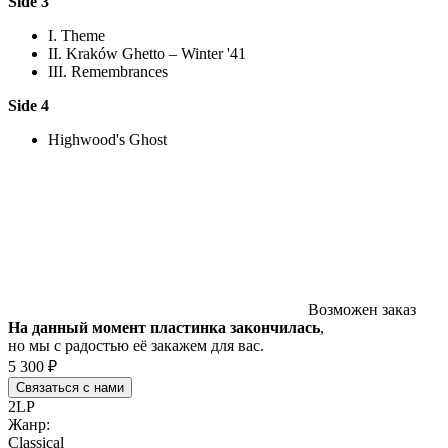
Side 3
I. Theme
II. Kraków Ghetto – Winter '41
III. Remembrances
Side 4
Highwood's Ghost
Возможен заказ
На данный момент пластинка закончилась
,
но мы с радостью её закажем для вас.
5 300 ₽
Связаться с нами
2LP
Жанр:
Classical