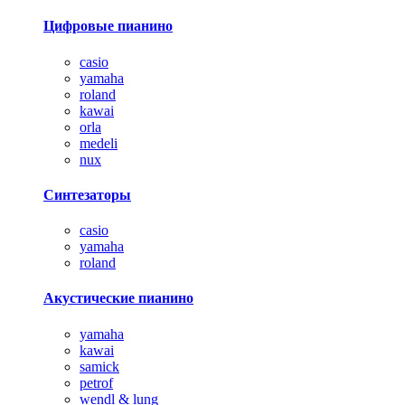
Цифровые пианино
casio
yamaha
roland
kawai
orla
medeli
nux
Синтезаторы
casio
yamaha
roland
Акустические пианино
yamaha
kawai
samick
petrof
wendl & lung