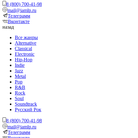
8 (800) 700-41-98
mail@iamlp.ru
Телеграмм
Вконтакте
назад
Все жанры
Alternative
Classical
Electronic
Hip-Hop
Indie
Jazz
Metal
Pop
R&B
Rock
Soul
Soundtrack
Русский Рок
8 (800) 700-41-98
mail@iamlp.ru
Телеграмм
Вконтакте