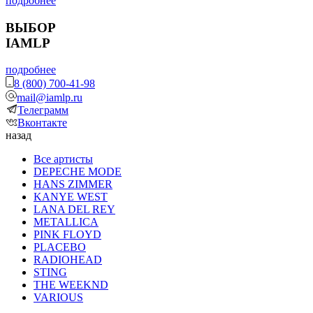
подробнее
ВЫБОР
IAMLP
подробнее
8 (800) 700-41-98
mail@iamlp.ru
Телеграмм
Вконтакте
назад
Все артисты
DEPECHE MODE
HANS ZIMMER
KANYE WEST
LANA DEL REY
METALLICA
PINK FLOYD
PLACEBO
RADIOHEAD
STING
THE WEEKND
VARIOUS