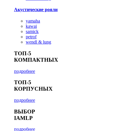
Акустические рояли
yamaha
kawai
samick
petrof
wendl & lung
ТОП-5
КОМПАКТНЫХ
подробнее
ТОП-5
КОРПУСНЫХ
подробнее
ВЫБОР
IAMLP
подробнее