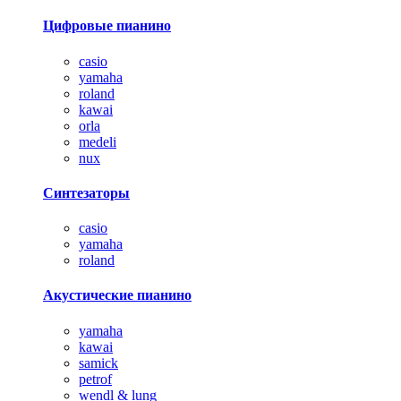
Цифровые пианино
casio
yamaha
roland
kawai
orla
medeli
nux
Синтезаторы
casio
yamaha
roland
Акустические пианино
yamaha
kawai
samick
petrof
wendl & lung