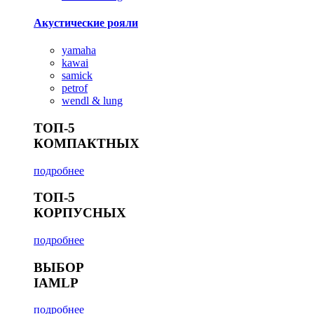
Акустические рояли
yamaha
kawai
samick
petrof
wendl & lung
ТОП-5
КОМПАКТНЫХ
подробнее
ТОП-5
КОРПУСНЫХ
подробнее
ВЫБОР
IAMLP
подробнее