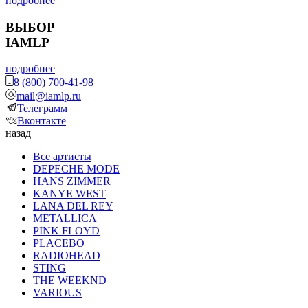
подробнее
ВЫБОР
IAMLP
подробнее
8 (800) 700-41-98
mail@iamlp.ru
Телеграмм
Вконтакте
назад
Все артисты
DEPECHE MODE
HANS ZIMMER
KANYE WEST
LANA DEL REY
METALLICA
PINK FLOYD
PLACEBO
RADIOHEAD
STING
THE WEEKND
VARIOUS