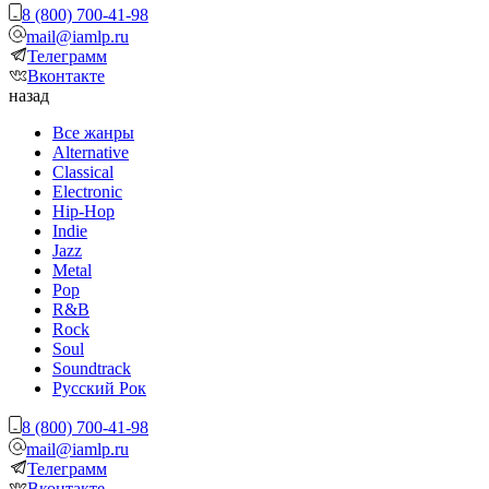
8 (800) 700-41-98
mail@iamlp.ru
Телеграмм
Вконтакте
назад
Все жанры
Alternative
Classical
Electronic
Hip-Hop
Indie
Jazz
Metal
Pop
R&B
Rock
Soul
Soundtrack
Русский Рок
8 (800) 700-41-98
mail@iamlp.ru
Телеграмм
Вконтакте