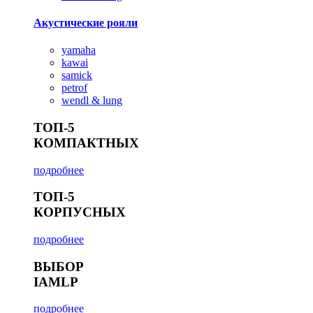
Акустические рояли
yamaha
kawai
samick
petrof
wendl & lung
ТОП-5
КОМПАКТНЫХ
подробнее
ТОП-5
КОРПУСНЫХ
подробнее
ВЫБОР
IAMLP
подробнее