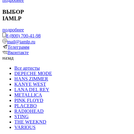
подробнее
ВЫБОР
IAMLP
подробнее
8 (800) 700-41-98
mail@iamlp.ru
Телеграмм
Вконтакте
назад
Все артисты
DEPECHE MODE
HANS ZIMMER
KANYE WEST
LANA DEL REY
METALLICA
PINK FLOYD
PLACEBO
RADIOHEAD
STING
THE WEEKND
VARIOUS