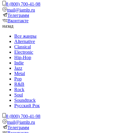
8 (800) 700-41-98
mail@iamlp.ru
Телеграмм
Вконтакте
назад
Все жанры
Alternative
Classical
Electronic
Hip-Hop
Indie
Jazz
Metal
Pop
R&B
Rock
Soul
Soundtrack
Русский Рок
8 (800) 700-41-98
mail@iamlp.ru
Телеграмм
Вконтакте