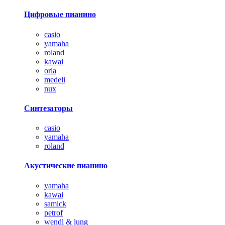
Цифровые пианино
casio
yamaha
roland
kawai
orla
medeli
nux
Синтезаторы
casio
yamaha
roland
Акустические пианино
yamaha
kawai
samick
petrof
wendl & lung