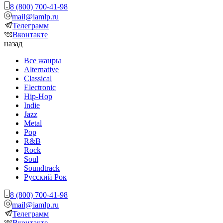
8 (800) 700-41-98
mail@iamlp.ru
Телеграмм
Вконтакте
назад
Все жанры
Alternative
Classical
Electronic
Hip-Hop
Indie
Jazz
Metal
Pop
R&B
Rock
Soul
Soundtrack
Русский Рок
8 (800) 700-41-98
mail@iamlp.ru
Телеграмм
Вконтакте