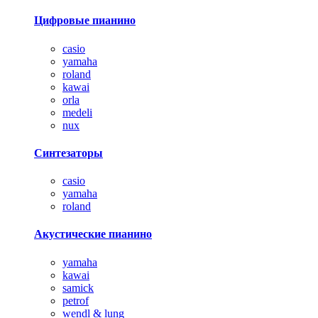
Цифровые пианино
casio
yamaha
roland
kawai
orla
medeli
nux
Синтезаторы
casio
yamaha
roland
Акустические пианино
yamaha
kawai
samick
petrof
wendl & lung