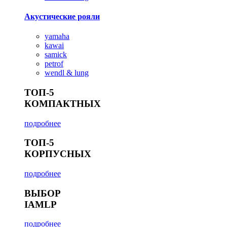
Акустические рояли
yamaha
kawai
samick
petrof
wendl & lung
ТОП-5
КОМПАКТНЫХ
подробнее
ТОП-5
КОРПУСНЫХ
подробнее
ВЫБОР
IAMLP
подробнее