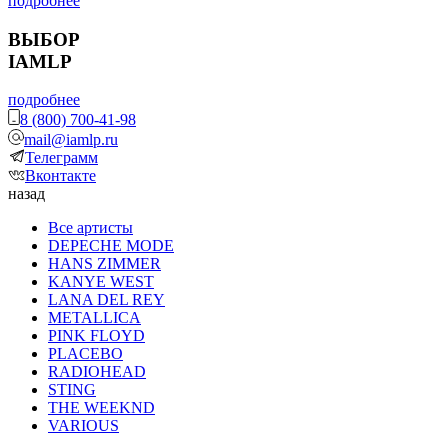
подробнее
ВЫБОР
IAMLP
подробнее
8 (800) 700-41-98
mail@iamlp.ru
Телеграмм
Вконтакте
назад
Все артисты
DEPECHE MODE
HANS ZIMMER
KANYE WEST
LANA DEL REY
METALLICA
PINK FLOYD
PLACEBO
RADIOHEAD
STING
THE WEEKND
VARIOUS