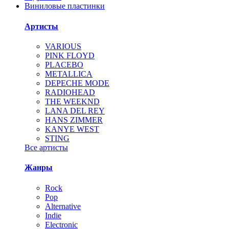
Виниловые пластинки
Артисты
VARIOUS
PINK FLOYD
PLACEBO
METALLICA
DEPECHE MODE
RADIOHEAD
THE WEEKND
LANA DEL REY
HANS ZIMMER
KANYE WEST
STING
Все артисты
Жанры
Rock
Pop
Alternative
Indie
Electronic