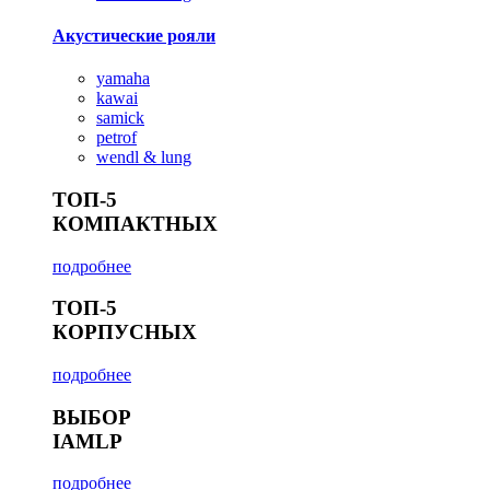
Акустические рояли
yamaha
kawai
samick
petrof
wendl & lung
ТОП-5
КОМПАКТНЫХ
подробнее
ТОП-5
КОРПУСНЫХ
подробнее
ВЫБОР
IAMLP
подробнее