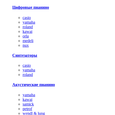
Цифровые пианино
casio
yamaha
roland
kawai
orla
medeli
nux
Синтезаторы
casio
yamaha
roland
Акустические пианино
yamaha
kawai
samick
petrof
wendl & lung