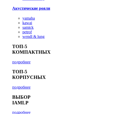
Акустические рояли
yamaha
kawai
samick
petrof
wendl & lung
ТОП-5
КОМПАКТНЫХ
подробнее
ТОП-5
КОРПУСНЫХ
подробнее
ВЫБОР
IAMLP
подробнее