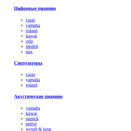
Цифровые пианино
casio
yamaha
roland
kawai
orla
medeli
nux
Синтезаторы
casio
yamaha
roland
Акустические пианино
yamaha
kawai
samick
petrof
wendl & lung