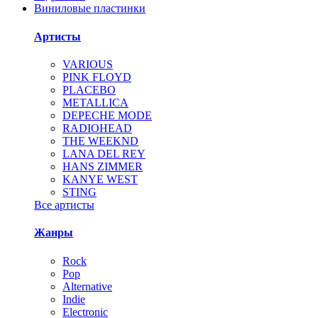
Виниловые пластинки
Артисты
VARIOUS
PINK FLOYD
PLACEBO
METALLICA
DEPECHE MODE
RADIOHEAD
THE WEEKND
LANA DEL REY
HANS ZIMMER
KANYE WEST
STING
Все артисты
Жанры
Rock
Pop
Alternative
Indie
Electronic