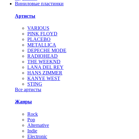
Виниловые пластинки
Артисты
VARIOUS
PINK FLOYD
PLACEBO
METALLICA
DEPECHE MODE
RADIOHEAD
THE WEEKND
LANA DEL REY
HANS ZIMMER
KANYE WEST
STING
Все артисты
Жанры
Rock
Pop
Alternative
Indie
Electronic