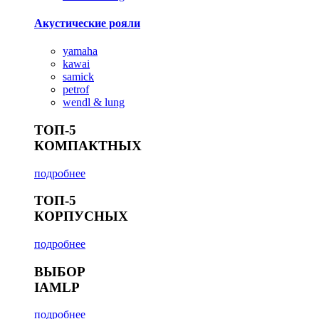
Акустические рояли
yamaha
kawai
samick
petrof
wendl & lung
ТОП-5
КОМПАКТНЫХ
подробнее
ТОП-5
КОРПУСНЫХ
подробнее
ВЫБОР
IAMLP
подробнее