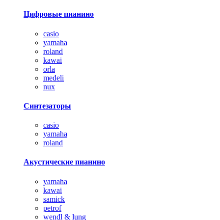
Цифровые пианино
casio
yamaha
roland
kawai
orla
medeli
nux
Синтезаторы
casio
yamaha
roland
Акустические пианино
yamaha
kawai
samick
petrof
wendl & lung