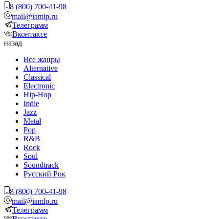
8 (800) 700-41-98
mail@iamlp.ru
Телеграмм
Вконтакте
назад
Все жанры
Alternative
Classical
Electronic
Hip-Hop
Indie
Jazz
Metal
Pop
R&B
Rock
Soul
Soundtrack
Русский Рок
8 (800) 700-41-98
mail@iamlp.ru
Телеграмм
Вконтакте