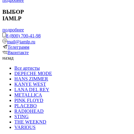
подробнее
ВЫБОР
IAMLP
подробнее
8 (800) 700-41-98
mail@iamlp.ru
Телеграмм
Вконтакте
назад
Все артисты
DEPECHE MODE
HANS ZIMMER
KANYE WEST
LANA DEL REY
METALLICA
PINK FLOYD
PLACEBO
RADIOHEAD
STING
THE WEEKND
VARIOUS