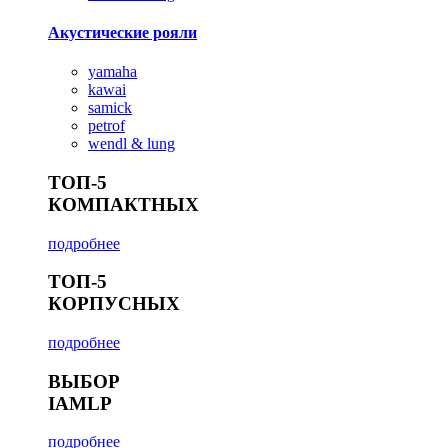
Акустические рояли
yamaha
kawai
samick
petrof
wendl & lung
ТОП-5
КОМПАКТНЫХ
подробнее
ТОП-5
КОРПУСНЫХ
подробнее
ВЫБОР
IAMLP
подробнее