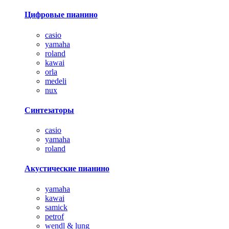
Цифровые пианино
casio
yamaha
roland
kawai
orla
medeli
nux
Синтезаторы
casio
yamaha
roland
Акустические пианино
yamaha
kawai
samick
petrof
wendl & lung