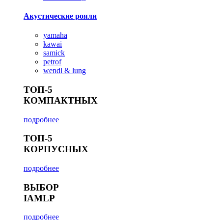
Акустические рояли
yamaha
kawai
samick
petrof
wendl & lung
ТОП-5
КОМПАКТНЫХ
подробнее
ТОП-5
КОРПУСНЫХ
подробнее
ВЫБОР
IAMLP
подробнее