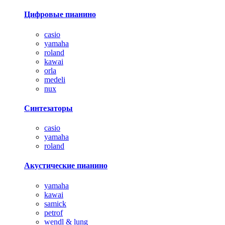
Цифровые пианино
casio
yamaha
roland
kawai
orla
medeli
nux
Синтезаторы
casio
yamaha
roland
Акустические пианино
yamaha
kawai
samick
petrof
wendl & lung