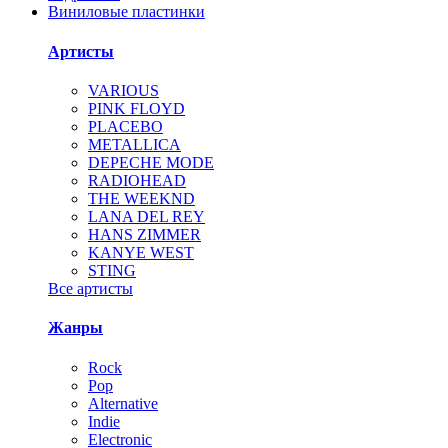
Виниловые пластинки
Артисты
VARIOUS
PINK FLOYD
PLACEBO
METALLICA
DEPECHE MODE
RADIOHEAD
THE WEEKND
LANA DEL REY
HANS ZIMMER
KANYE WEST
STING
Все артисты
Жанры
Rock
Pop
Alternative
Indie
Electronic