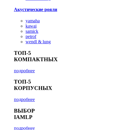
Акустические рояли
yamaha
kawai
samick
petrof
wendl & lung
ТОП-5
КОМПАКТНЫХ
подробнее
ТОП-5
КОРПУСНЫХ
подробнее
ВЫБОР
IAMLP
подробнее