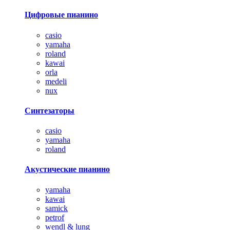
Цифровые пианино
casio
yamaha
roland
kawai
orla
medeli
nux
Синтезаторы
casio
yamaha
roland
Акустические пианино
yamaha
kawai
samick
petrof
wendl & lung