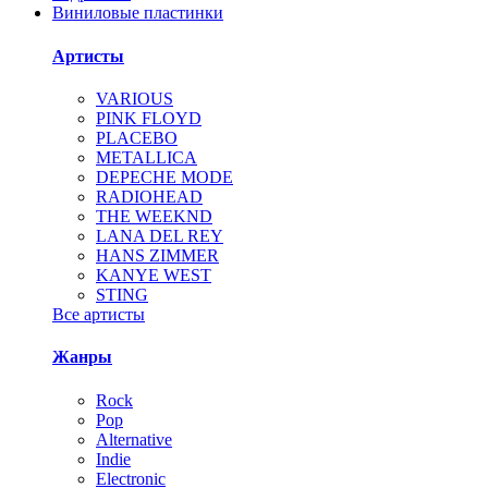
Виниловые пластинки
Артисты
VARIOUS
PINK FLOYD
PLACEBO
METALLICA
DEPECHE MODE
RADIOHEAD
THE WEEKND
LANA DEL REY
HANS ZIMMER
KANYE WEST
STING
Все артисты
Жанры
Rock
Pop
Alternative
Indie
Electronic