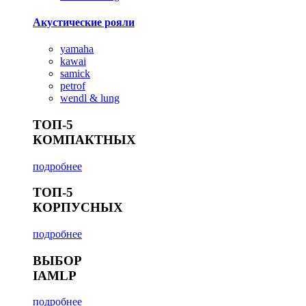
Акустические рояли
yamaha
kawai
samick
petrof
wendl & lung
ТОП-5
КОМПАКТНЫХ
подробнее
ТОП-5
КОРПУСНЫХ
подробнее
ВЫБОР
IAMLP
подробнее