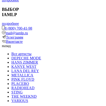
подробнее
ВЫБОР
IAMLP
подробнее
8 (800) 700-41-98
mail@iamlp.ru
Телеграмм
Вконтакте
назад
Все артисты
DEPECHE MODE
HANS ZIMMER
KANYE WEST
LANA DEL REY
METALLICA
PINK FLOYD
PLACEBO
RADIOHEAD
STING
THE WEEKND
VARIOUS