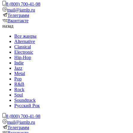
8 (800) 700-41-98
mail@iamlp.ru
Телеграмм
Вконтакте
назад
Все жанры
Alternative
Classical
Electronic
Hip-Hop
Indie
Jazz
Metal
Pop
R&B
Rock
Soul
Soundtrack
Русский Рок
8 (800) 700-41-98
mail@iamlp.ru
Телеграмм
Вконтакте