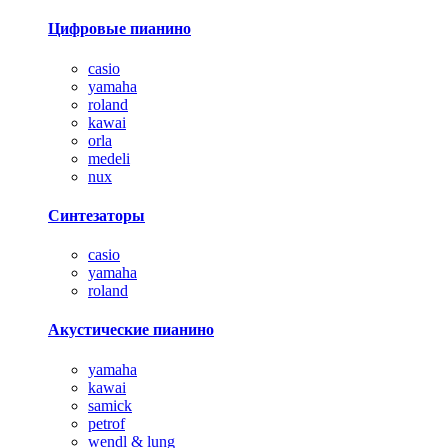
Цифровые пианино
casio
yamaha
roland
kawai
orla
medeli
nux
Синтезаторы
casio
yamaha
roland
Акустические пианино
yamaha
kawai
samick
petrof
wendl & lung