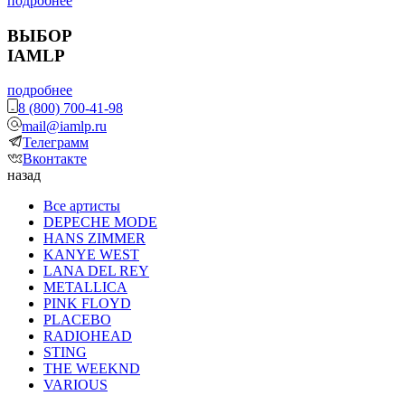
подробнее
ВЫБОР
IAMLP
подробнее
8 (800) 700-41-98
mail@iamlp.ru
Телеграмм
Вконтакте
назад
Все артисты
DEPECHE MODE
HANS ZIMMER
KANYE WEST
LANA DEL REY
METALLICA
PINK FLOYD
PLACEBO
RADIOHEAD
STING
THE WEEKND
VARIOUS