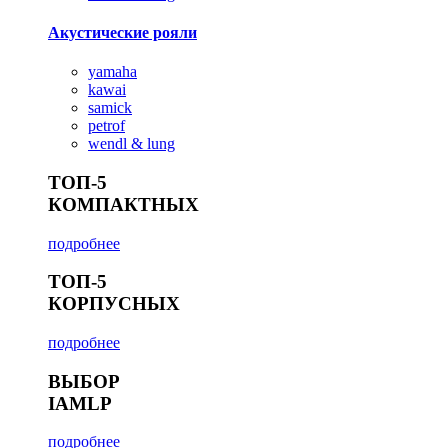
Акустические рояли
yamaha
kawai
samick
petrof
wendl & lung
ТОП-5
КОМПАКТНЫХ
подробнее
ТОП-5
КОРПУСНЫХ
подробнее
ВЫБОР
IAMLP
подробнее