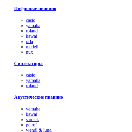
Цифровые пианино
casio
yamaha
roland
kawai
orla
medeli
nux
Синтезаторы
casio
yamaha
roland
Акустические пианино
yamaha
kawai
samick
petrof
wendl & lung