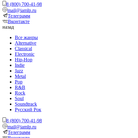
8 (800) 700-41-98
mail@iamlp.ru
Телеграмм
Вконтакте
назад
Все жанры
Alternative
Classical
Electronic
Hip-Hop
Indie
Jazz
Metal
Pop
R&B
Rock
Soul
Soundtrack
Русский Рок
8 (800) 700-41-98
mail@iamlp.ru
Телеграмм
Вконтакте