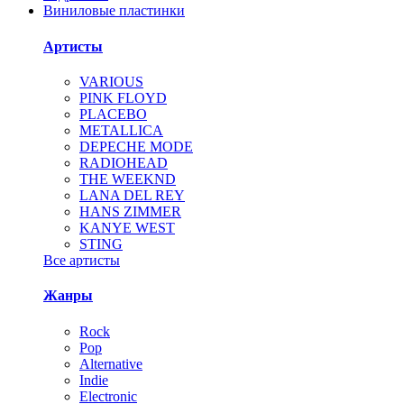
Виниловые пластинки
Артисты
VARIOUS
PINK FLOYD
PLACEBO
METALLICA
DEPECHE MODE
RADIOHEAD
THE WEEKND
LANA DEL REY
HANS ZIMMER
KANYE WEST
STING
Все артисты
Жанры
Rock
Pop
Alternative
Indie
Electronic