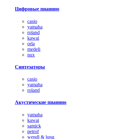
Цифровые пианино
casio
yamaha
roland
kawai
orla
medeli
nux
Синтезаторы
casio
yamaha
roland
Акустические пианино
yamaha
kawai
samick
petrof
wendl & lung