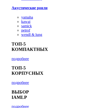
Акустические рояли
yamaha
kawai
samick
petrof
wendl & lung
ТОП-5
КОМПАКТНЫХ
подробнее
ТОП-5
КОРПУСНЫХ
подробнее
ВЫБОР
IAMLP
подробнее