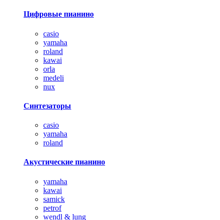
Цифровые пианино
casio
yamaha
roland
kawai
orla
medeli
nux
Синтезаторы
casio
yamaha
roland
Акустические пианино
yamaha
kawai
samick
petrof
wendl & lung