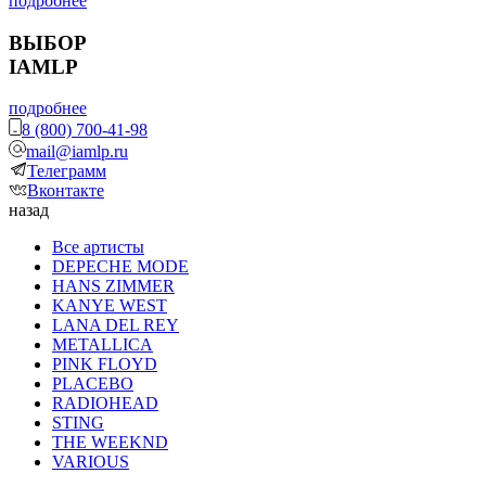
подробнее
ВЫБОР
IAMLP
подробнее
8 (800) 700-41-98
mail@iamlp.ru
Телеграмм
Вконтакте
назад
Все артисты
DEPECHE MODE
HANS ZIMMER
KANYE WEST
LANA DEL REY
METALLICA
PINK FLOYD
PLACEBO
RADIOHEAD
STING
THE WEEKND
VARIOUS