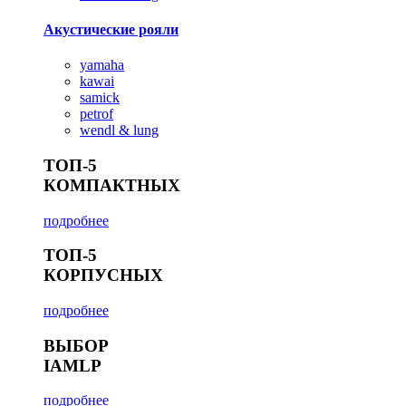
Акустические рояли
yamaha
kawai
samick
petrof
wendl & lung
ТОП-5
КОМПАКТНЫХ
подробнее
ТОП-5
КОРПУСНЫХ
подробнее
ВЫБОР
IAMLP
подробнее