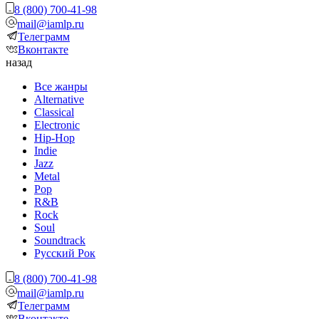
8 (800) 700-41-98
mail@iamlp.ru
Телеграмм
Вконтакте
назад
Все жанры
Alternative
Classical
Electronic
Hip-Hop
Indie
Jazz
Metal
Pop
R&B
Rock
Soul
Soundtrack
Русский Рок
8 (800) 700-41-98
mail@iamlp.ru
Телеграмм
Вконтакте