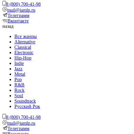
8 (800) 700-41-98
mail@iamlp.ru
Телеграмм
Вконтакте
назад
Все жанры
Alternative
Classical
Electronic
Hip-Hop
Indie
Jazz
Metal
Pop
R&B
Rock
Soul
Soundtrack
Русский Рок
8 (800) 700-41-98
mail@iamlp.ru
Телеграмм
Вконтакте