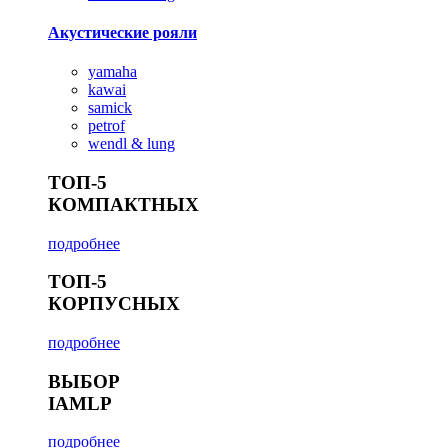
Акустические рояли
yamaha
kawai
samick
petrof
wendl & lung
ТОП-5
КОМПАКТНЫХ
подробнее
ТОП-5
КОРПУСНЫХ
подробнее
ВЫБОР
IAMLP
подробнее