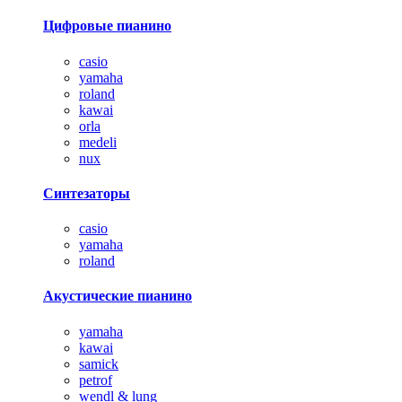
Цифровые пианино
casio
yamaha
roland
kawai
orla
medeli
nux
Синтезаторы
casio
yamaha
roland
Акустические пианино
yamaha
kawai
samick
petrof
wendl & lung