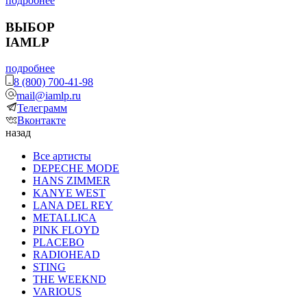
подробнее
ВЫБОР
IAMLP
подробнее
8 (800) 700-41-98
mail@iamlp.ru
Телеграмм
Вконтакте
назад
Все артисты
DEPECHE MODE
HANS ZIMMER
KANYE WEST
LANA DEL REY
METALLICA
PINK FLOYD
PLACEBO
RADIOHEAD
STING
THE WEEKND
VARIOUS