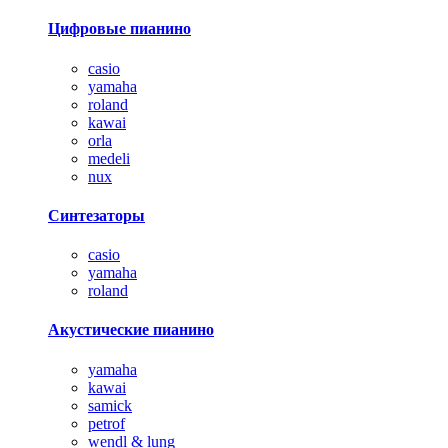
Цифровые пианино
casio
yamaha
roland
kawai
orla
medeli
nux
Синтезаторы
casio
yamaha
roland
Акустические пианино
yamaha
kawai
samick
petrof
wendl & lung