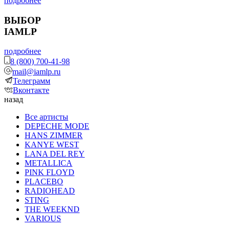
подробнее
ВЫБОР
IAMLP
подробнее
8 (800) 700-41-98
mail@iamlp.ru
Телеграмм
Вконтакте
назад
Все артисты
DEPECHE MODE
HANS ZIMMER
KANYE WEST
LANA DEL REY
METALLICA
PINK FLOYD
PLACEBO
RADIOHEAD
STING
THE WEEKND
VARIOUS