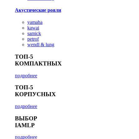
Акустические рояли
yamaha
kawai
samick
petrof
wendl & lung
ТОП-5
КОМПАКТНЫХ
подробнее
ТОП-5
КОРПУСНЫХ
подробнее
ВЫБОР
IAMLP
подробнее