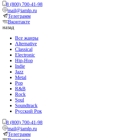
8 (800) 700-41-98
mail@iamlp.ru
Телеграмм
Вконтакте
назад
Все жанры
Alternative
Classical
Electronic
Hip-Hop
Indie
Jazz
Metal
Pop
R&B
Rock
Soul
Soundtrack
Русский Рок
8 (800) 700-41-98
mail@iamlp.ru
Телеграмм
Вконтакте