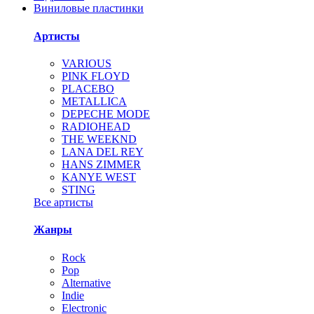
Виниловые пластинки
Артисты
VARIOUS
PINK FLOYD
PLACEBO
METALLICA
DEPECHE MODE
RADIOHEAD
THE WEEKND
LANA DEL REY
HANS ZIMMER
KANYE WEST
STING
Все артисты
Жанры
Rock
Pop
Alternative
Indie
Electronic