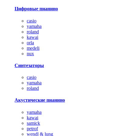
Цифровые пианино
casio
yamaha
roland
kawai
orla
medeli
nux
Синтезаторы
casio
yamaha
roland
Акустические пианино
yamaha
kawai
samick
petrof
wendl & lung