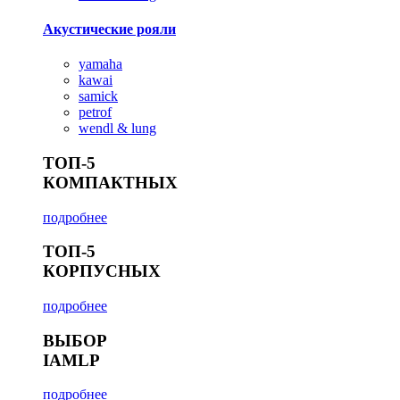
Акустические рояли
yamaha
kawai
samick
petrof
wendl & lung
ТОП-5
КОМПАКТНЫХ
подробнее
ТОП-5
КОРПУСНЫХ
подробнее
ВЫБОР
IAMLP
подробнее