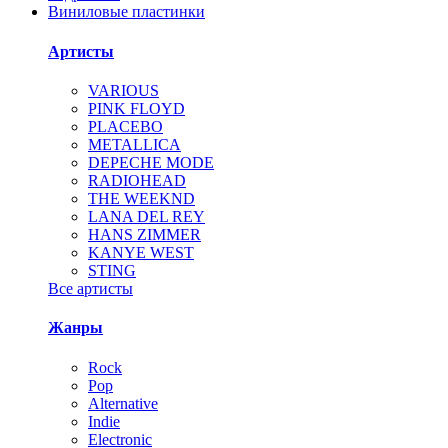
Виниловые пластинки
Артисты
VARIOUS
PINK FLOYD
PLACEBO
METALLICA
DEPECHE MODE
RADIOHEAD
THE WEEKND
LANA DEL REY
HANS ZIMMER
KANYE WEST
STING
Все артисты
Жанры
Rock
Pop
Alternative
Indie
Electronic