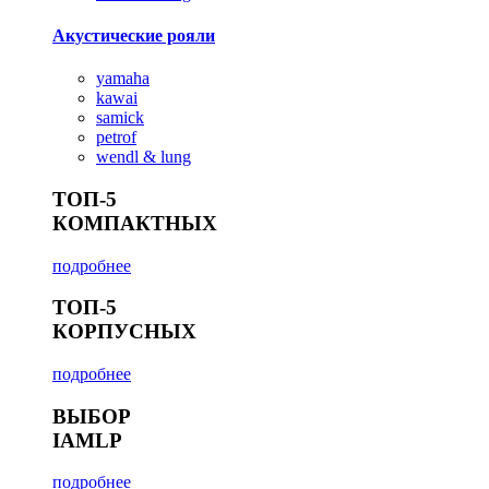
Акустические рояли
yamaha
kawai
samick
petrof
wendl & lung
ТОП-5
КОМПАКТНЫХ
подробнее
ТОП-5
КОРПУСНЫХ
подробнее
ВЫБОР
IAMLP
подробнее