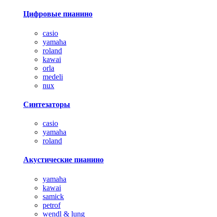
Цифровые пианино
casio
yamaha
roland
kawai
orla
medeli
nux
Синтезаторы
casio
yamaha
roland
Акустические пианино
yamaha
kawai
samick
petrof
wendl & lung