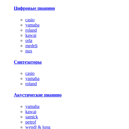
Цифровые пианино
casio
yamaha
roland
kawai
orla
medeli
nux
Синтезаторы
casio
yamaha
roland
Акустические пианино
yamaha
kawai
samick
petrof
wendl & lung