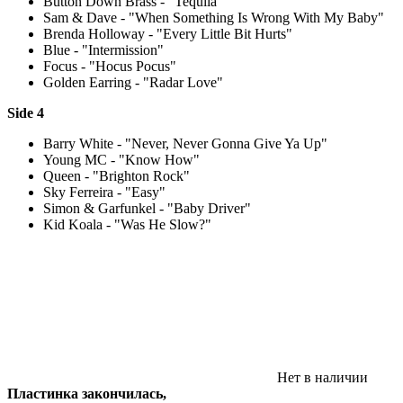
Button Down Brass - "Tequila"
Sam & Dave - "When Something Is Wrong With My Baby"
Brenda Holloway - "Every Little Bit Hurts"
Blue - "Intermission"
Focus - "Hocus Pocus"
Golden Earring - "Radar Love"
Side 4
Barry White - "Never, Never Gonna Give Ya Up"
Young MC - "Know How"
Queen - "Brighton Rock"
Sky Ferreira - "Easy"
Simon & Garfunkel - "Baby Driver"
Kid Koala - "Was He Slow?"
Нет в наличии
Пластинка закончилась,