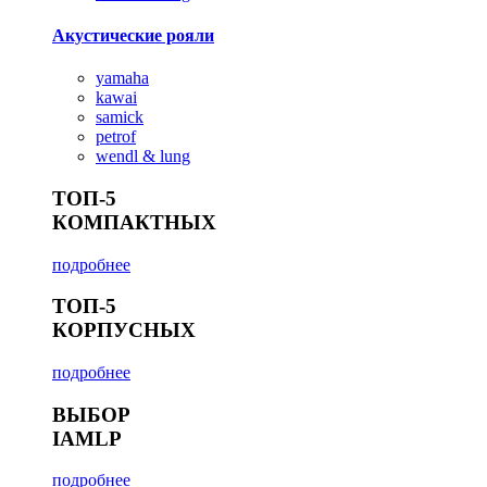
Акустические рояли
yamaha
kawai
samick
petrof
wendl & lung
ТОП-5
КОМПАКТНЫХ
подробнее
ТОП-5
КОРПУСНЫХ
подробнее
ВЫБОР
IAMLP
подробнее