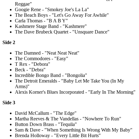
Reggae"
Googie Rene - "Smokey Joe's La La"
The Beach Boys - "Let's Go Away For Awhile"
Carla Thomas - "B A B Y"
Kashmere Stage Band - "Kashmere"
The Dave Brubeck Quartet - "Unsquare Dance"
Side 2
The Damned - "Neat Neat Neat"
The Commodores - "Easy"
T Rex - "Debora"
Beck - "Debra"
Incredible Bongo Band - "Bongolia"
The Detroit Emeralds - "Baby Let Me Take You (In My
Arms)"
Alexis Korner's Blues Incorporated - "Early In The Morning"
Side 3
David McCallum - "The Edge"
Martha Reeves & The Vandellas - "Nowhere To Run"
Button Down Brass - "Tequila"
Sam & Dave - "When Something Is Wrong With My Baby"
Brenda Holloway - "Every Little Bit Hurts"