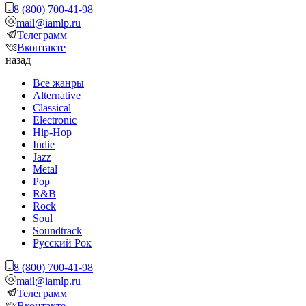
8 (800) 700-41-98
mail@iamlp.ru
Телеграмм
Вконтакте
назад
Все жанры
Alternative
Classical
Electronic
Hip-Hop
Indie
Jazz
Metal
Pop
R&B
Rock
Soul
Soundtrack
Русский Рок
8 (800) 700-41-98
mail@iamlp.ru
Телеграмм
Вконтакте