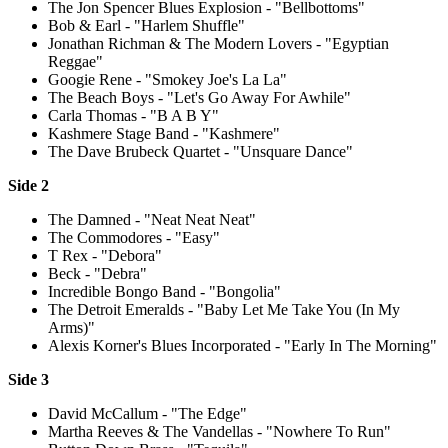
The Jon Spencer Blues Explosion - "Bellbottoms"
Bob & Earl - "Harlem Shuffle"
Jonathan Richman & The Modern Lovers - "Egyptian
Reggae"
Googie Rene - "Smokey Joe's La La"
The Beach Boys - "Let's Go Away For Awhile"
Carla Thomas - "B A B Y"
Kashmere Stage Band - "Kashmere"
The Dave Brubeck Quartet - "Unsquare Dance"
Side 2
The Damned - "Neat Neat Neat"
The Commodores - "Easy"
T Rex - "Debora"
Beck - "Debra"
Incredible Bongo Band - "Bongolia"
The Detroit Emeralds - "Baby Let Me Take You (In My
Arms)"
Alexis Korner's Blues Incorporated - "Early In The Morning"
Side 3
David McCallum - "The Edge"
Martha Reeves & The Vandellas - "Nowhere To Run"