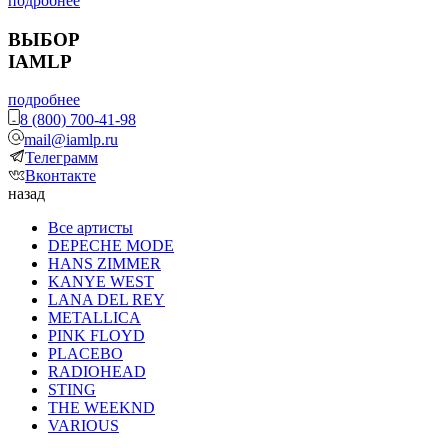
подробнее
ВЫБОР
IAMLP
подробнее
8 (800) 700-41-98
mail@iamlp.ru
Телеграмм
Вконтакте
назад
Все артисты
DEPECHE MODE
HANS ZIMMER
KANYE WEST
LANA DEL REY
METALLICA
PINK FLOYD
PLACEBO
RADIOHEAD
STING
THE WEEKND
VARIOUS