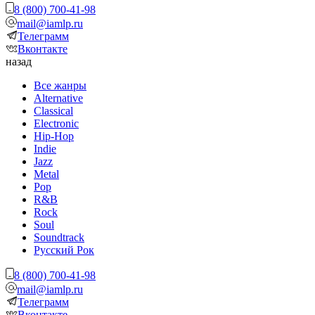
8 (800) 700-41-98
mail@iamlp.ru
Телеграмм
Вконтакте
назад
Все жанры
Alternative
Classical
Electronic
Hip-Hop
Indie
Jazz
Metal
Pop
R&B
Rock
Soul
Soundtrack
Русский Рок
8 (800) 700-41-98
mail@iamlp.ru
Телеграмм
Вконтакте