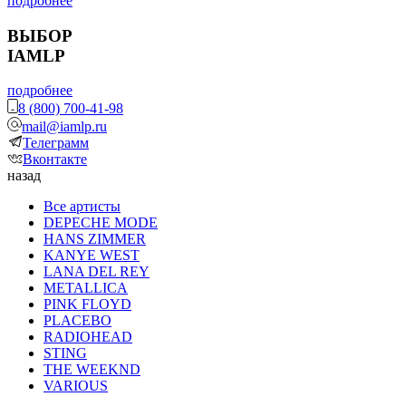
подробнее
ВЫБОР
IAMLP
подробнее
8 (800) 700-41-98
mail@iamlp.ru
Телеграмм
Вконтакте
назад
Все артисты
DEPECHE MODE
HANS ZIMMER
KANYE WEST
LANA DEL REY
METALLICA
PINK FLOYD
PLACEBO
RADIOHEAD
STING
THE WEEKND
VARIOUS