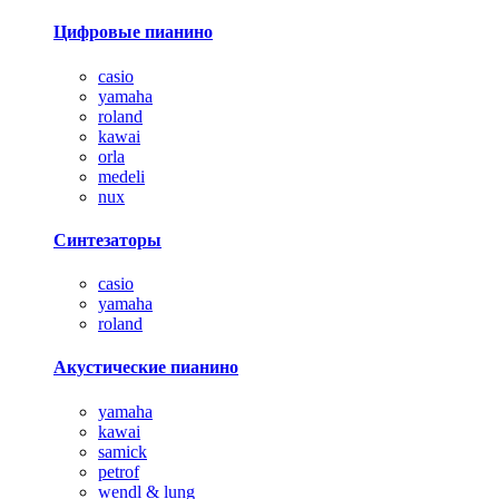
Цифровые пианино
casio
yamaha
roland
kawai
orla
medeli
nux
Синтезаторы
casio
yamaha
roland
Акустические пианино
yamaha
kawai
samick
petrof
wendl & lung