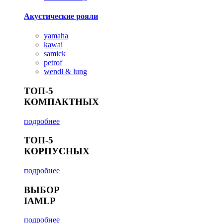
Акустические рояли
yamaha
kawai
samick
petrof
wendl & lung
ТОП-5
КОМПАКТНЫХ
подробнее
ТОП-5
КОРПУСНЫХ
подробнее
ВЫБОР
IAMLP
подробнее