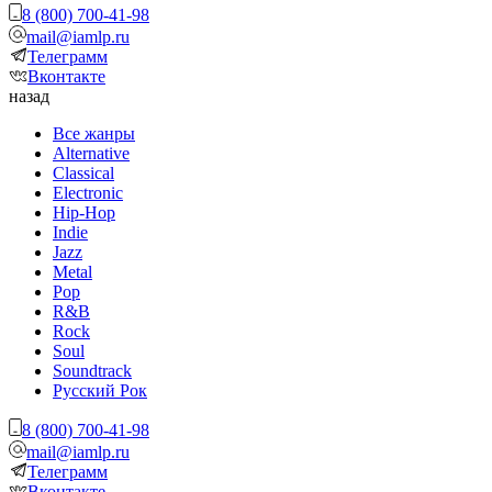
8 (800) 700-41-98
mail@iamlp.ru
Телеграмм
Вконтакте
назад
Все жанры
Alternative
Classical
Electronic
Hip-Hop
Indie
Jazz
Metal
Pop
R&B
Rock
Soul
Soundtrack
Русский Рок
8 (800) 700-41-98
mail@iamlp.ru
Телеграмм
Вконтакте