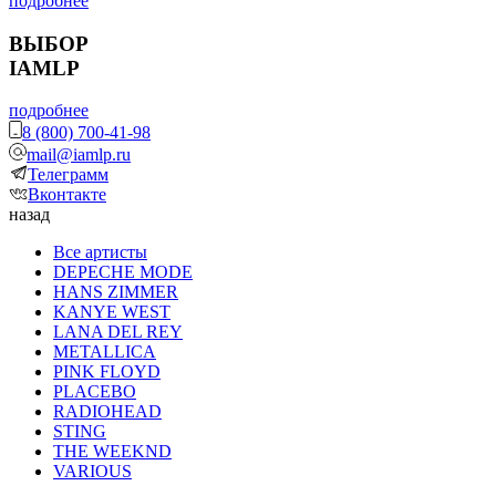
подробнее
ВЫБОР
IAMLP
подробнее
8 (800) 700-41-98
mail@iamlp.ru
Телеграмм
Вконтакте
назад
Все артисты
DEPECHE MODE
HANS ZIMMER
KANYE WEST
LANA DEL REY
METALLICA
PINK FLOYD
PLACEBO
RADIOHEAD
STING
THE WEEKND
VARIOUS