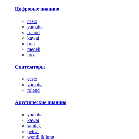
Цифровые пианино
casio
yamaha
roland
kawai
orla
medeli
nux
Синтезаторы
casio
yamaha
roland
Акустические пианино
yamaha
kawai
samick
petrof
wendl & lung