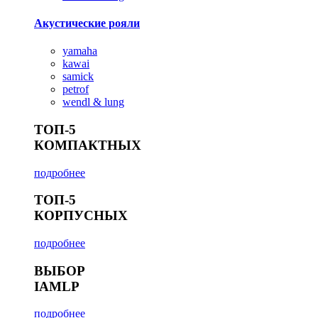
Акустические рояли
yamaha
kawai
samick
petrof
wendl & lung
ТОП-5
КОМПАКТНЫХ
подробнее
ТОП-5
КОРПУСНЫХ
подробнее
ВЫБОР
IAMLP
подробнее