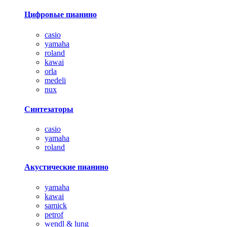
Цифровые пианино
casio
yamaha
roland
kawai
orla
medeli
nux
Синтезаторы
casio
yamaha
roland
Акустические пианино
yamaha
kawai
samick
petrof
wendl & lung