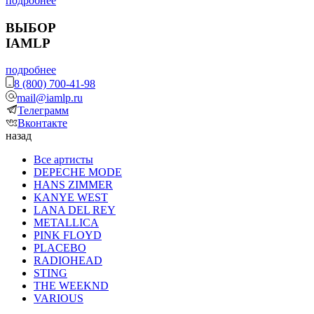
подробнее
ВЫБОР
IAMLP
подробнее
8 (800) 700-41-98
mail@iamlp.ru
Телеграмм
Вконтакте
назад
Все артисты
DEPECHE MODE
HANS ZIMMER
KANYE WEST
LANA DEL REY
METALLICA
PINK FLOYD
PLACEBO
RADIOHEAD
STING
THE WEEKND
VARIOUS