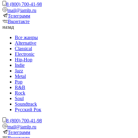
8 (800) 700-41-98
mail@iamlp.ru
Телеграмм
Вконтакте
назад
Все жанры
Alternative
Classical
Electronic
Hip-Hop
Indie
Jazz
Metal
Pop
R&B
Rock
Soul
Soundtrack
Русский Рок
8 (800) 700-41-98
mail@iamlp.ru
Телеграмм
Вконтакте