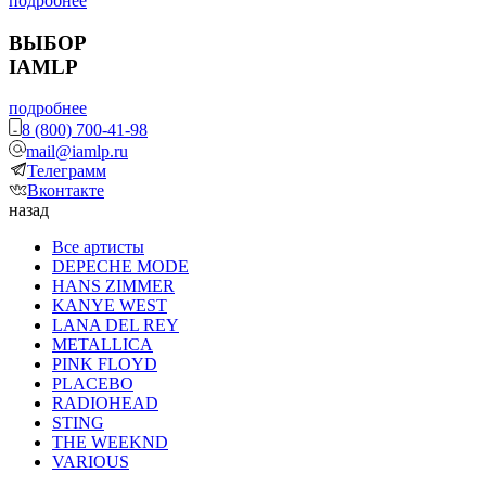
подробнее
ВЫБОР
IAMLP
подробнее
8 (800) 700-41-98
mail@iamlp.ru
Телеграмм
Вконтакте
назад
Все артисты
DEPECHE MODE
HANS ZIMMER
KANYE WEST
LANA DEL REY
METALLICA
PINK FLOYD
PLACEBO
RADIOHEAD
STING
THE WEEKND
VARIOUS