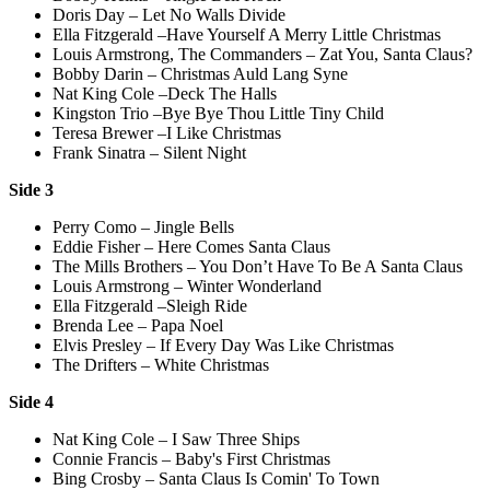
Doris Day – Let No Walls Divide
Ella Fitzgerald –Have Yourself A Merry Little Christmas
Louis Armstrong, The Commanders – Zat You, Santa Claus?
Bobby Darin – Christmas Auld Lang Syne
Nat King Cole –Deck The Halls
Kingston Trio –Bye Bye Thou Little Tiny Child
Teresa Brewer –I Like Christmas
Frank Sinatra – Silent Night
Side 3
Perry Como – Jingle Bells
Eddie Fisher – Here Comes Santa Claus
The Mills Brothers – You Don’t Have To Be A Santa Claus
Louis Armstrong – Winter Wonderland
Ella Fitzgerald –Sleigh Ride
Brenda Lee – Papa Noel
Elvis Presley – If Every Day Was Like Christmas
The Drifters – White Christmas
Side 4
Nat King Cole – I Saw Three Ships
Connie Francis – Baby's First Christmas
Bing Crosby – Santa Claus Is Comin' To Town