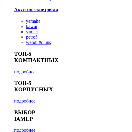
Акустические рояли
yamaha
kawai
samick
petrof
wendl & lung
ТОП-5
КОМПАКТНЫХ
подробнее
ТОП-5
КОРПУСНЫХ
подробнее
ВЫБОР
IAMLP
подробнее