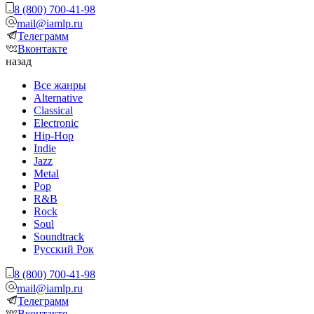
8 (800) 700-41-98
mail@iamlp.ru
Телеграмм
Вконтакте
назад
Все жанры
Alternative
Classical
Electronic
Hip-Hop
Indie
Jazz
Metal
Pop
R&B
Rock
Soul
Soundtrack
Русский Рок
8 (800) 700-41-98
mail@iamlp.ru
Телеграмм
Вконтакте