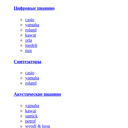
Цифровые пианино
casio
yamaha
roland
kawai
orla
medeli
nux
Синтезаторы
casio
yamaha
roland
Акустические пианино
yamaha
kawai
samick
petrof
wendl & lung