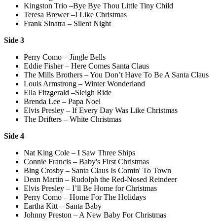
Kingston Trio –Bye Bye Thou Little Tiny Child
Teresa Brewer –I Like Christmas
Frank Sinatra – Silent Night
Side 3
Perry Como – Jingle Bells
Eddie Fisher – Here Comes Santa Claus
The Mills Brothers – You Don’t Have To Be A Santa Claus
Louis Armstrong – Winter Wonderland
Ella Fitzgerald –Sleigh Ride
Brenda Lee – Papa Noel
Elvis Presley – If Every Day Was Like Christmas
The Drifters – White Christmas
Side 4
Nat King Cole – I Saw Three Ships
Connie Francis – Baby's First Christmas
Bing Crosby – Santa Claus Is Comin' To Town
Dean Martin – Rudolph the Red-Nosed Reindeer
Elvis Presley – I’ll Be Home for Christmas
Perry Como – Home For The Holidays
Eartha Kitt – Santa Baby
Johnny Preston – A New Baby For Christmas