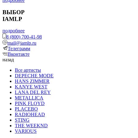
подробнее
ВЫБОР
IAMLP
подробнее
8 (800) 700-41-98
mail@iamlp.ru
Телеграмм
Вконтакте
назад
Все артисты
DEPECHE MODE
HANS ZIMMER
KANYE WEST
LANA DEL REY
METALLICA
PINK FLOYD
PLACEBO
RADIOHEAD
STING
THE WEEKND
VARIOUS