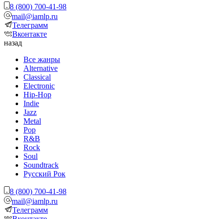
8 (800) 700-41-98
mail@iamlp.ru
Телеграмм
Вконтакте
назад
Все жанры
Alternative
Classical
Electronic
Hip-Hop
Indie
Jazz
Metal
Pop
R&B
Rock
Soul
Soundtrack
Русский Рок
8 (800) 700-41-98
mail@iamlp.ru
Телеграмм
Вконтакте