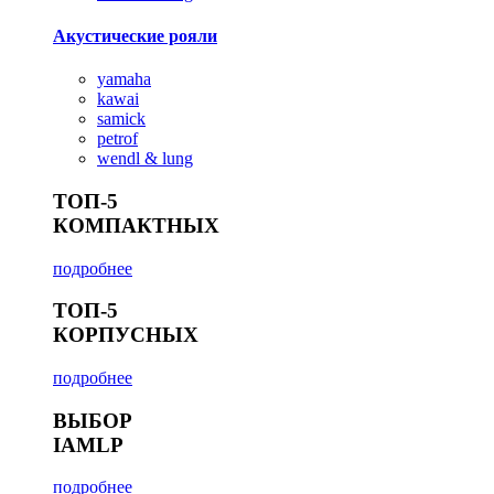
Акустические рояли
yamaha
kawai
samick
petrof
wendl & lung
ТОП-5
КОМПАКТНЫХ
подробнее
ТОП-5
КОРПУСНЫХ
подробнее
ВЫБОР
IAMLP
подробнее