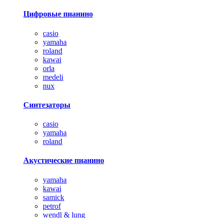
Цифровые пианино
casio
yamaha
roland
kawai
orla
medeli
nux
Синтезаторы
casio
yamaha
roland
Акустические пианино
yamaha
kawai
samick
petrof
wendl & lung