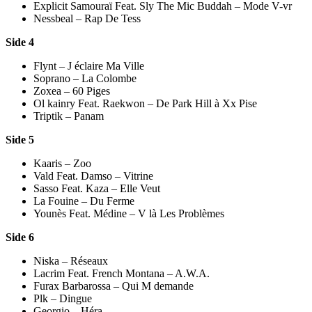
Explicit Samouraï Feat. Sly The Mic Buddah – Mode V-vr
Nessbeal – Rap De Tess
Side 4
Flynt – J éclaire Ma Ville
Soprano – La Colombe
Zoxea – 60 Piges
Ol kainry Feat. Raekwon – De Park Hill à Xx Pise
Triptik – Panam
Side 5
Kaaris – Zoo
Vald Feat. Damso – Vitrine
Sasso Feat. Kaza – Elle Veut
La Fouine – Du Ferme
Younès Feat. Médine – V là Les Problèmes
Side 6
Niska – Réseaux
Lacrim Feat. French Montana – A.W.A.
Furax Barbarossa – Qui M demande
Plk – Dingue
Georgio – Héra