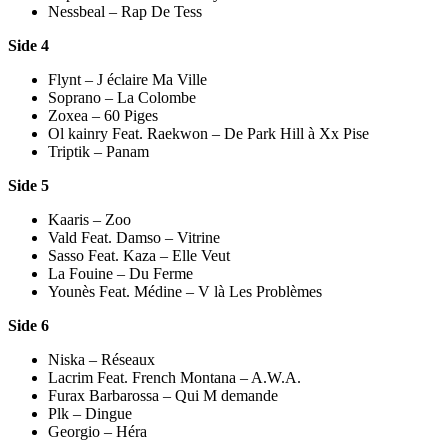
Nessbeal – Rap De Tess
Side 4
Flynt – J éclaire Ma Ville
Soprano – La Colombe
Zoxea – 60 Piges
Ol kainry Feat. Raekwon – De Park Hill à Xx Pise
Triptik – Panam
Side 5
Kaaris – Zoo
Vald Feat. Damso – Vitrine
Sasso Feat. Kaza – Elle Veut
La Fouine – Du Ferme
Younès Feat. Médine – V là Les Problèmes
Side 6
Niska – Réseaux
Lacrim Feat. French Montana – A.W.A.
Furax Barbarossa – Qui M demande
Plk – Dingue
Georgio – Héra