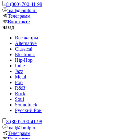
8 (800) 700-41-98
mail@iamlp.ru
Телеграмм
Вконтакте
назад
Все жанры
Alternative
Classical
Electronic
Hip-Hop
Indie
Jazz
Metal
Pop
R&B
Rock
Soul
Soundtrack
Русский Рок
8 (800) 700-41-98
mail@iamlp.ru
Телеграмм
Вконтакте