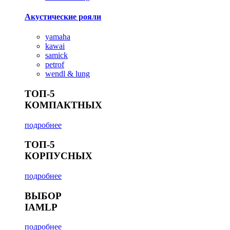
Акустические рояли
yamaha
kawai
samick
petrof
wendl & lung
ТОП-5
КОМПАКТНЫХ
подробнее
ТОП-5
КОРПУСНЫХ
подробнее
ВЫБОР
IAMLP
подробнее