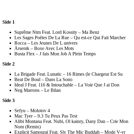
Side 1
Suprême Ntm Feat. Lord Kossity – Ma Benz
Les Sages Poètes De La Rue – Qu est-ce Qui Fait Marcher
Rocca – Les Jeunes De L univers
Ärsenik – Boxe Avec Les Mots
Busta Flex – J fais Mon Job A Plein Temps
Side 2
La Brigade Feat. Lunatic – 16 Rimes (le Chargeur Est Su
Beat De Boul – Dans La Sono
Ideal J Feat. 116 & Intouchable – La Voie Que J ai Don
Neg Marrons – Le Bilan
Side 3
Sefyu – Molotov 4
Mac Tyer – 9.3 Tu Peux Pas Test
Alibi Montana Feat. Nubi, Ol kainry, Dany Dan – Crie Mon
Nom (Remix)
Explicit Samouraï Feat. Sly The Mic Buddah – Mode V-vr