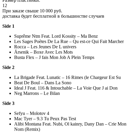
Размер пластинки:
12
При заказе свыше 10 000 руб.
доставка будет бесплатной в большинстве случаев
Side 1
Suprême Ntm Feat. Lord Kossity – Ma Benz
Les Sages Poètes De La Rue – Qu est-ce Qui Fait Marcher
Rocca – Les Jeunes De L univers
Ärsenik – Boxe Avec Les Mots
Busta Flex – J fais Mon Job A Plein Temps
Side 2
La Brigade Feat. Lunatic – 16 Rimes (le Chargeur Est Su
Beat De Boul – Dans La Sono
Ideal J Feat. 116 & Intouchable – La Voie Que J ai Don
Neg Marrons – Le Bilan
Side 3
Sefyu – Molotov 4
Mac Tyer – 9.3 Tu Peux Pas Test
Alibi Montana Feat. Nubi, Ol kainry, Dany Dan – Crie Mon
Nom (Remix)