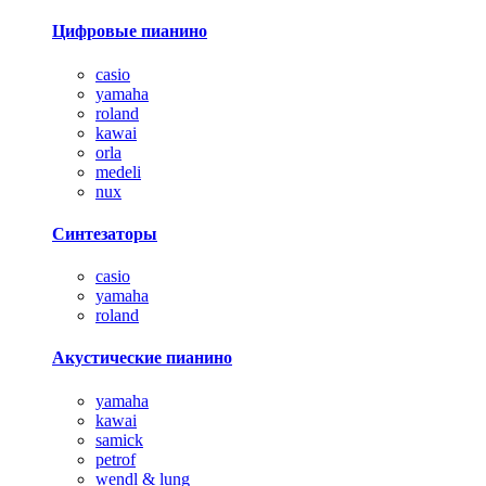
Цифровые пианино
casio
yamaha
roland
kawai
orla
medeli
nux
Синтезаторы
casio
yamaha
roland
Акустические пианино
yamaha
kawai
samick
petrof
wendl & lung