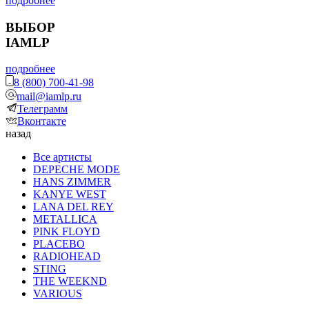
подробнее
ВЫБОР
IAMLP
подробнее
8 (800) 700-41-98
mail@iamlp.ru
Телеграмм
Вконтакте
назад
Все артисты
DEPECHE MODE
HANS ZIMMER
KANYE WEST
LANA DEL REY
METALLICA
PINK FLOYD
PLACEBO
RADIOHEAD
STING
THE WEEKND
VARIOUS