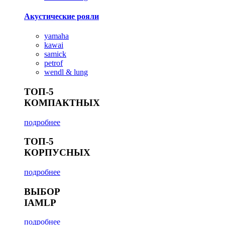
Акустические рояли
yamaha
kawai
samick
petrof
wendl & lung
ТОП-5
КОМПАКТНЫХ
подробнее
ТОП-5
КОРПУСНЫХ
подробнее
ВЫБОР
IAMLP
подробнее