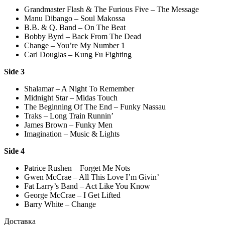
Grandmaster Flash & The Furious Five – The Message
Manu Dibango – Soul Makossa
B.B. & Q. Band – On The Beat
Bobby Byrd – Back From The Dead
Change – You’re My Number 1
Carl Douglas – Kung Fu Fighting
Side 3
Shalamar – A Night To Remember
Midnight Star – Midas Touch
The Beginning Of The End – Funky Nassau
Traks – Long Train Runnin’
James Brown – Funky Men
Imagination – Music & Lights
Side 4
Patrice Rushen – Forget Me Nots
Gwen McCrae – All This Love I’m Givin’
Fat Larry’s Band – Act Like You Know
George McCrae – I Get Lifted
Barry White – Change
Доставка