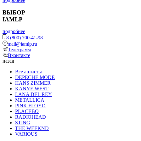
подробнее
ВЫБОР
IAMLP
подробнее
8 (800) 700-41-98
mail@iamlp.ru
Телеграмм
Вконтакте
назад
Все артисты
DEPECHE MODE
HANS ZIMMER
KANYE WEST
LANA DEL REY
METALLICA
PINK FLOYD
PLACEBO
RADIOHEAD
STING
THE WEEKND
VARIOUS