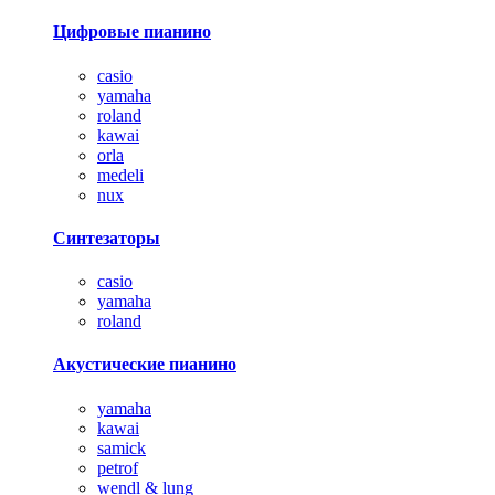
Цифровые пианино
casio
yamaha
roland
kawai
orla
medeli
nux
Синтезаторы
casio
yamaha
roland
Акустические пианино
yamaha
kawai
samick
petrof
wendl & lung