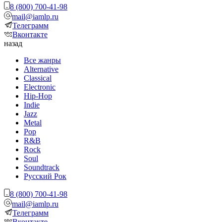
8 (800) 700-41-98
mail@iamlp.ru
Телеграмм
Вконтакте
назад
Все жанры
Alternative
Classical
Electronic
Hip-Hop
Indie
Jazz
Metal
Pop
R&B
Rock
Soul
Soundtrack
Русский Рок
8 (800) 700-41-98
mail@iamlp.ru
Телеграмм
Вконтакте