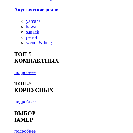
Акустические рояли
yamaha
kawai
samick
petrof
wendl & lung
ТОП-5
КОМПАКТНЫХ
подробнее
ТОП-5
КОРПУСНЫХ
подробнее
ВЫБОР
IAMLP
подробнее