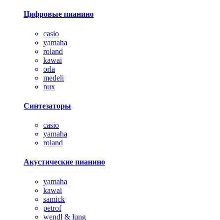
Цифровые пианино
casio
yamaha
roland
kawai
orla
medeli
nux
Синтезаторы
casio
yamaha
roland
Акустические пианино
yamaha
kawai
samick
petrof
wendl & lung