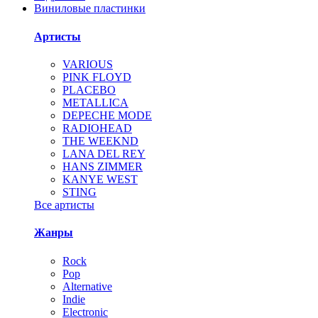
Виниловые пластинки
Артисты
VARIOUS
PINK FLOYD
PLACEBO
METALLICA
DEPECHE MODE
RADIOHEAD
THE WEEKND
LANA DEL REY
HANS ZIMMER
KANYE WEST
STING
Все артисты
Жанры
Rock
Pop
Alternative
Indie
Electronic