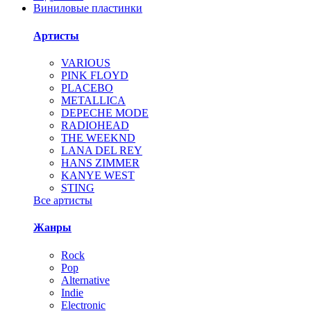
Виниловые пластинки
Артисты
VARIOUS
PINK FLOYD
PLACEBO
METALLICA
DEPECHE MODE
RADIOHEAD
THE WEEKND
LANA DEL REY
HANS ZIMMER
KANYE WEST
STING
Все артисты
Жанры
Rock
Pop
Alternative
Indie
Electronic