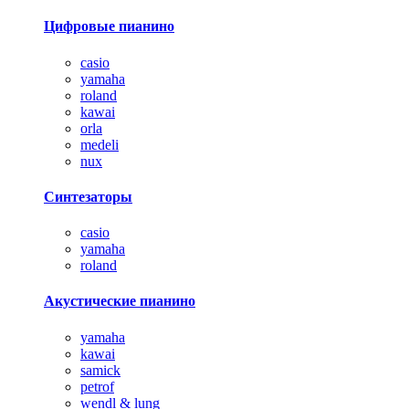
Цифровые пианино
casio
yamaha
roland
kawai
orla
medeli
nux
Синтезаторы
casio
yamaha
roland
Акустические пианино
yamaha
kawai
samick
petrof
wendl & lung