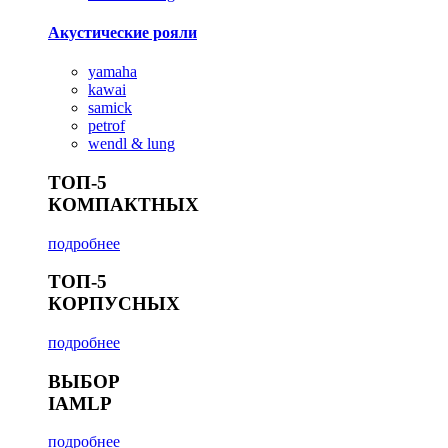
Акустические рояли
yamaha
kawai
samick
petrof
wendl & lung
ТОП-5
КОМПАКТНЫХ
подробнее
ТОП-5
КОРПУСНЫХ
подробнее
ВЫБОР
IAMLP
подробнее