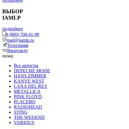
подробнее
ВЫБОР
IAMLP
подробнее
8 (800) 700-41-98
mail@iamlp.ru
Телеграмм
Вконтакте
назад
Все артисты
DEPECHE MODE
HANS ZIMMER
KANYE WEST
LANA DEL REY
METALLICA
PINK FLOYD
PLACEBO
RADIOHEAD
STING
THE WEEKND
VARIOUS