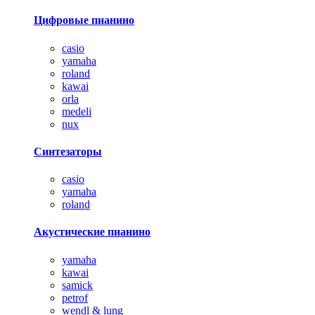
Цифровые пианино
casio
yamaha
roland
kawai
orla
medeli
nux
Синтезаторы
casio
yamaha
roland
Акустические пианино
yamaha
kawai
samick
petrof
wendl & lung