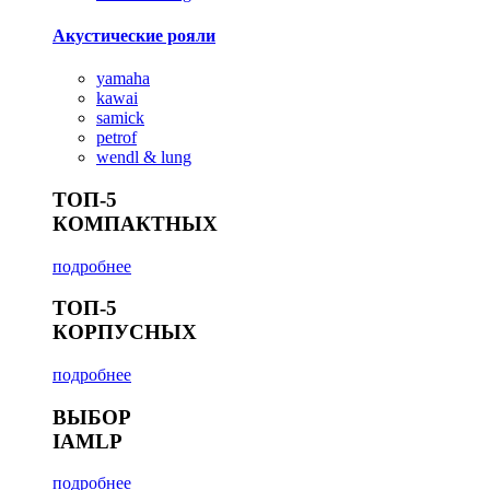
Акустические рояли
yamaha
kawai
samick
petrof
wendl & lung
ТОП-5
КОМПАКТНЫХ
подробнее
ТОП-5
КОРПУСНЫХ
подробнее
ВЫБОР
IAMLP
подробнее