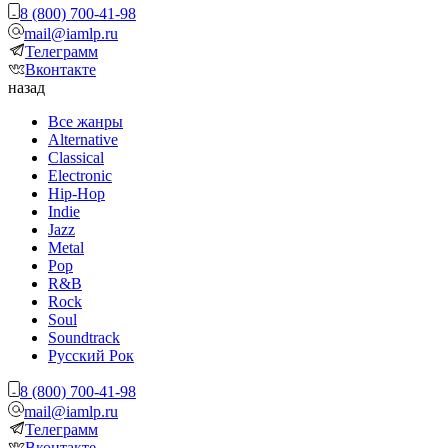
8 (800) 700-41-98
mail@iamlp.ru
Телеграмм
Вконтакте
назад
Все жанры
Alternative
Classical
Electronic
Hip-Hop
Indie
Jazz
Metal
Pop
R&B
Rock
Soul
Soundtrack
Русский Рок
8 (800) 700-41-98
mail@iamlp.ru
Телеграмм
Вконтакте