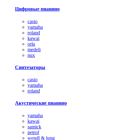
Цифровые пианино
casio
yamaha
roland
kawai
orla
medeli
nux
Синтезаторы
casio
yamaha
roland
Акустические пианино
yamaha
kawai
samick
petrof
wendl & lung