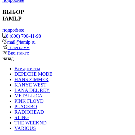
подробнее
ВЫБОР
IAMLP
подробнее
8 (800) 700-41-98
mail@iamlp.ru
Телеграмм
Вконтакте
назад
Все артисты
DEPECHE MODE
HANS ZIMMER
KANYE WEST
LANA DEL REY
METALLICA
PINK FLOYD
PLACEBO
RADIOHEAD
STING
THE WEEKND
VARIOUS