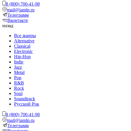
8 (800) 700-41-98
mail@iamlp.ru
Телеграмм
Вконтакте
назад
Все жанры
Alternative
Classical
Electronic
Hip-Hop
Indie
Jazz
Metal
Pop
R&B
Rock
Soul
Soundtrack
Русский Рок
8 (800) 700-41-98
mail@iamlp.ru
Телеграмм
Вконтакте