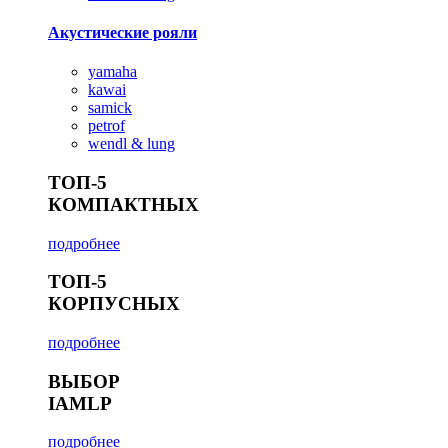
Акустические рояли
yamaha
kawai
samick
petrof
wendl & lung
ТОП-5
КОМПАКТНЫХ
подробнее
ТОП-5
КОРПУСНЫХ
подробнее
ВЫБОР
IAMLP
подробнее