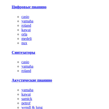
Цифровые пианино
casio
yamaha
roland
kawai
orla
medeli
nux
Синтезаторы
casio
yamaha
roland
Акустические пианино
yamaha
kawai
samick
petrof
wendl & lung