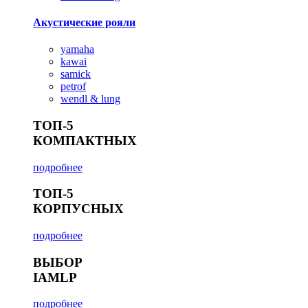
Акустические рояли
yamaha
kawai
samick
petrof
wendl & lung
ТОП-5
КОМПАКТНЫХ
подробнее
ТОП-5
КОРПУСНЫХ
подробнее
ВЫБОР
IAMLP
подробнее