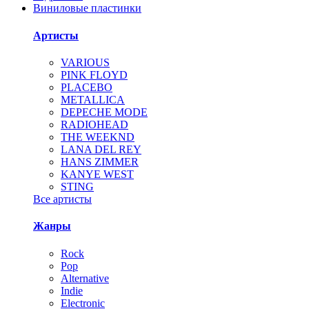
Виниловые пластинки
Артисты
VARIOUS
PINK FLOYD
PLACEBO
METALLICA
DEPECHE MODE
RADIOHEAD
THE WEEKND
LANA DEL REY
HANS ZIMMER
KANYE WEST
STING
Все артисты
Жанры
Rock
Pop
Alternative
Indie
Electronic