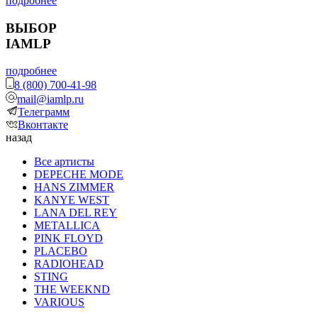
подробнее
ВЫБОР
IAMLP
подробнее
8 (800) 700-41-98
mail@iamlp.ru
Телеграмм
Вконтакте
назад
Все артисты
DEPECHE MODE
HANS ZIMMER
KANYE WEST
LANA DEL REY
METALLICA
PINK FLOYD
PLACEBO
RADIOHEAD
STING
THE WEEKND
VARIOUS