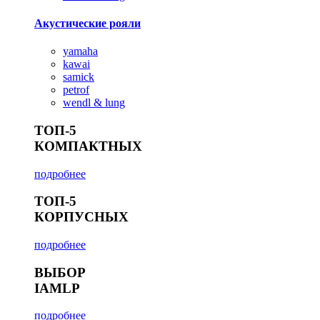
Акустические рояли
yamaha
kawai
samick
petrof
wendl & lung
ТОП-5
КОМПАКТНЫХ
подробнее
ТОП-5
КОРПУСНЫХ
подробнее
ВЫБОР
IAMLP
подробнее