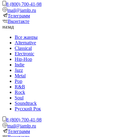
8 (800) 700-41-98
mail@iamlp.ru
Телеграмм
Вконтакте
назад
Все жанры
Alternative
Classical
Electronic
Hip-Hop
Indie
Jazz
Metal
Pop
R&B
Rock
Soul
Soundtrack
Русский Рок
8 (800) 700-41-98
mail@iamlp.ru
Телеграмм
Вконтакте