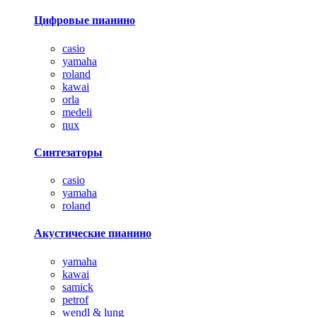
Цифровые пианино
casio
yamaha
roland
kawai
orla
medeli
nux
Синтезаторы
casio
yamaha
roland
Акустические пианино
yamaha
kawai
samick
petrof
wendl & lung