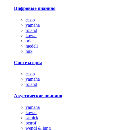
Цифровые пианино
casio
yamaha
roland
kawai
orla
medeli
nux
Синтезаторы
casio
yamaha
roland
Акустические пианино
yamaha
kawai
samick
petrof
wendl & lung