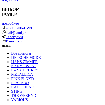
подробнее
ВЫБОР
IAMLP
подробнее
8 (800) 700-41-98
mail@iamlp.ru
Телеграмм
Вконтакте
назад
Все артисты
DEPECHE MODE
HANS ZIMMER
KANYE WEST
LANA DEL REY
METALLICA
PINK FLOYD
PLACEBO
RADIOHEAD
STING
THE WEEKND
VARIOUS