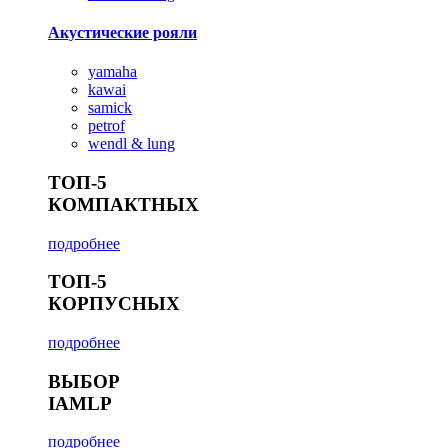
Акустические рояли
yamaha
kawai
samick
petrof
wendl & lung
ТОП-5
КОМПАКТНЫХ
подробнее
ТОП-5
КОРПУСНЫХ
подробнее
ВЫБОР
IAMLP
подробнее