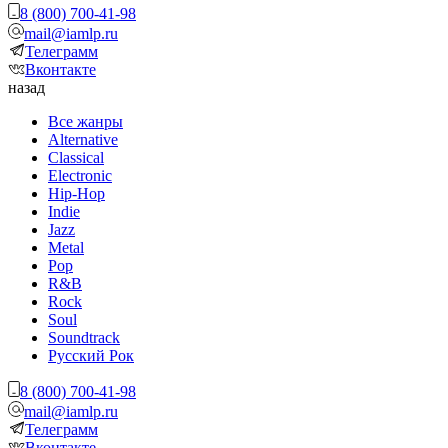
8 (800) 700-41-98
mail@iamlp.ru
Телеграмм
Вконтакте
назад
Все жанры
Alternative
Classical
Electronic
Hip-Hop
Indie
Jazz
Metal
Pop
R&B
Rock
Soul
Soundtrack
Русский Рок
8 (800) 700-41-98
mail@iamlp.ru
Телеграмм
Вконтакте