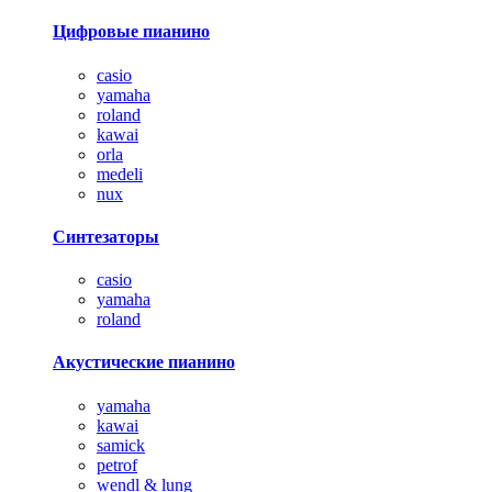
Цифровые пианино
casio
yamaha
roland
kawai
orla
medeli
nux
Синтезаторы
casio
yamaha
roland
Акустические пианино
yamaha
kawai
samick
petrof
wendl & lung