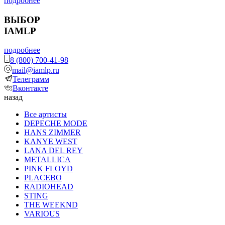
подробнее
ВЫБОР
IAMLP
подробнее
8 (800) 700-41-98
mail@iamlp.ru
Телеграмм
Вконтакте
назад
Все артисты
DEPECHE MODE
HANS ZIMMER
KANYE WEST
LANA DEL REY
METALLICA
PINK FLOYD
PLACEBO
RADIOHEAD
STING
THE WEEKND
VARIOUS