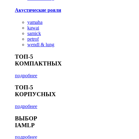
Акустические рояли
yamaha
kawai
samick
petrof
wendl & lung
ТОП-5
КОМПАКТНЫХ
подробнее
ТОП-5
КОРПУСНЫХ
подробнее
ВЫБОР
IAMLP
подробнее