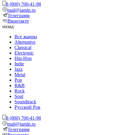
8 (800) 700-41-98
mail@iamlp.ru
Телеграмм
Вконтакте
назад
Все жанры
Alternative
Classical
Electronic
Hip-Hop
Indie
Jazz
Metal
Pop
R&B
Rock
Soul
Soundtrack
Русский Рок
8 (800) 700-41-98
mail@iamlp.ru
Телеграмм
Вконтакте