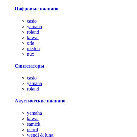
Цифровые пианино
casio
yamaha
roland
kawai
orla
medeli
nux
Синтезаторы
casio
yamaha
roland
Акустические пианино
yamaha
kawai
samick
petrof
wendl & lung