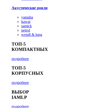
Акустические рояли
yamaha
kawai
samick
petrof
wendl & lung
ТОП-5
КОМПАКТНЫХ
подробнее
ТОП-5
КОРПУСНЫХ
подробнее
ВЫБОР
IAMLP
подробнее