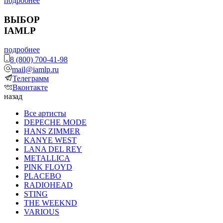
подробнее
ВЫБОР
IAMLP
подробнее
8 (800) 700-41-98
mail@iamlp.ru
Телеграмм
Вконтакте
назад
Все артисты
DEPECHE MODE
HANS ZIMMER
KANYE WEST
LANA DEL REY
METALLICA
PINK FLOYD
PLACEBO
RADIOHEAD
STING
THE WEEKND
VARIOUS