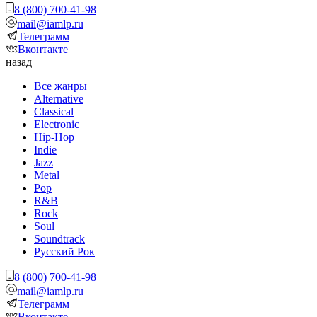
8 (800) 700-41-98
mail@iamlp.ru
Телеграмм
Вконтакте
назад
Все жанры
Alternative
Classical
Electronic
Hip-Hop
Indie
Jazz
Metal
Pop
R&B
Rock
Soul
Soundtrack
Русский Рок
8 (800) 700-41-98
mail@iamlp.ru
Телеграмм
Вконтакте