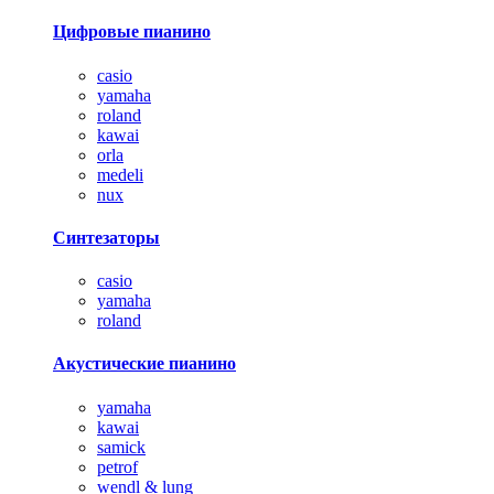
Цифровые пианино
casio
yamaha
roland
kawai
orla
medeli
nux
Синтезаторы
casio
yamaha
roland
Акустические пианино
yamaha
kawai
samick
petrof
wendl & lung