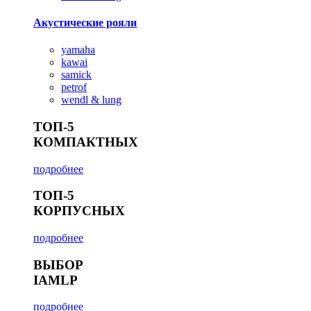
Акустические рояли
yamaha
kawai
samick
petrof
wendl & lung
ТОП-5
КОМПАКТНЫХ
подробнее
ТОП-5
КОРПУСНЫХ
подробнее
ВЫБОР
IAMLP
подробнее