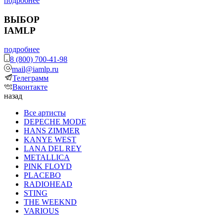
подробнее
ВЫБОР
IAMLP
подробнее
8 (800) 700-41-98
mail@iamlp.ru
Телеграмм
Вконтакте
назад
Все артисты
DEPECHE MODE
HANS ZIMMER
KANYE WEST
LANA DEL REY
METALLICA
PINK FLOYD
PLACEBO
RADIOHEAD
STING
THE WEEKND
VARIOUS