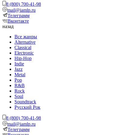
8 (800) 700-41-98
mail@iamlp.ru
Телеграмм
Вконтакте
назад
Все жанры
Alternative
Classical
Electronic
Hip-Hop
Indie
Jazz
Metal
Pop
R&B
Rock
Soul
Soundtrack
Русский Рок
8 (800) 700-41-98
mail@iamlp.ru
Телеграмм
Вконтакте